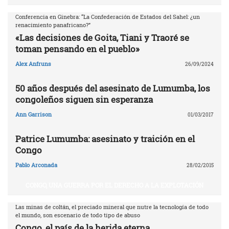
Conferencia en Ginebra: “La Confederación de Estados del Sahel: ¿un
renacimiento panafricano?”
«Las decisiones de Goita, Tiani y Traoré se
toman pensando en el pueblo»
Alex Anfruns
26/09/2024
50 años después del asesinato de Lumumba, los
congoleños siguen sin esperanza
Ann Garrison
01/03/2017
Patrice Lumumba: asesinato y traición en el
Congo
Pablo Arconada
28/02/2015
CONGO, UNA GUERRA POR EL DERECHO A LA EXPLOTACIÓN
Las minas de coltán, el preciado mineral que nutre la tecnología de todo
el mundo, son escenario de todo tipo de abuso
Congo, el país de la herida eterna