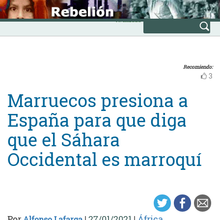
Skip
INICIO
to
Avanzada
content
Recomiendo:
3
Marruecos presiona a
España para que diga
que el Sáhara
Occidental es marroquí
Por
|
27/01/2021
|
África
Alfonso Lafarga