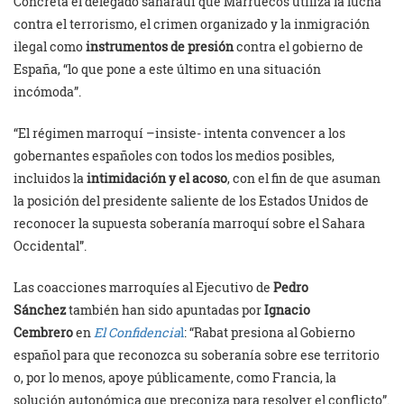
Concreta el delegado saharaui que Marruecos utiliza la lucha
contra el terrorismo, el crimen organizado y la inmigración
ilegal como
instrumentos de presión
contra el gobierno de
España, “lo que pone a este último en una situación
incómoda”.
“El régimen marroquí –insiste- intenta convencer a los
gobernantes españoles con todos los medios posibles,
incluidos la
intimidación y el acoso
, con el fin de que asuman
la posición del presidente saliente de los Estados Unidos de
reconocer la supuesta soberanía marroquí sobre el Sahara
Occidental”.
Las coacciones marroquíes al Ejecutivo de
Pedro
Sánchez
también han sido apuntadas por
Ignacio
Cembrero
en
El Confidencia
l
: “Rabat presiona al Gobierno
español para que reconozca su soberanía sobre ese territorio
o, por lo menos, apoye públicamente, como Francia, la
solución autonómica que preconiza para resolver el conflicto”.