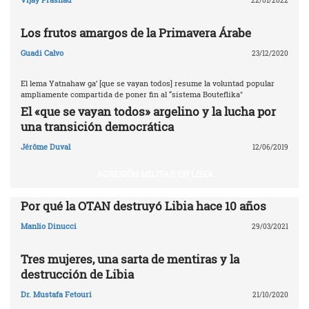
22/01/2022
Los frutos amargos de la Primavera Árabe
Guadi Calvo
23/12/2020
El lema Yatnahaw ga’ [que se vayan todos] resume la voluntad popular
ampliamente compartida de poner fin al “sistema Bouteflika"
El «que se vayan todos» argelino y la lucha por
una transición democrática
Jérôme Duval
12/06/2019
AGRESIÓN MILITAR EN LIBIA
Por qué la OTAN destruyó Libia ‎hace 10 años‎
Manlio Dinucci
29/03/2021
Tres mujeres, una sarta de mentiras y la
destrucción de Libia
Dr. Mustafa Fetouri
21/10/2020