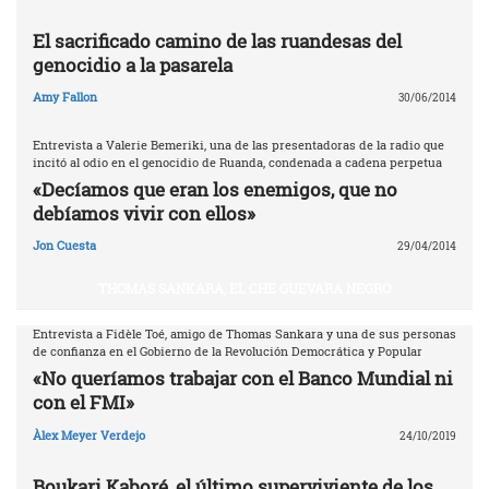
El sacrificado camino de las ruandesas del
genocidio a la pasarela
Amy Fallon
30/06/2014
Entrevista a Valerie Bemeriki, una de las presentadoras de la radio que
incitó al odio en el genocidio de Ruanda, condenada a cadena perpetua
«Decíamos que eran los enemigos, que no
debíamos vivir con ellos»
Jon Cuesta
29/04/2014
THOMAS SANKARA, EL CHE GUEVARA NEGRO
Entrevista a Fidèle Toé, amigo de Thomas Sankara y una de sus personas
de confianza en el Gobierno de la Revolución Democrática y Popular
«No queríamos trabajar con el Banco Mundial ni
con el FMI»
Àlex Meyer Verdejo
24/10/2019
Boukari Kaboré, el último superviviente de los