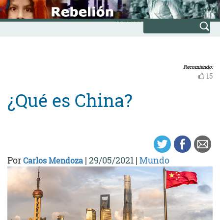
Skip
INICIO
to
Avanzada
content
Recomiendo:
15
¿Qué es China?
Por
|
29/05/2021
|
Mundo
Carlos Mendoza