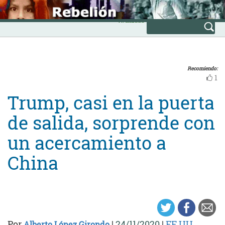
Skip
INICIO
to
Avanzada
content
Recomiendo:
1
Trump, casi en la puerta
de salida, sorprende con
un acercamiento a
China
Por
|
24/11/2020
|
EE.UU.
Alberto López Girondo