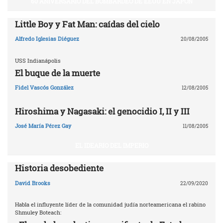
60 ANIVERSARIO DEL BOMBARDEO DE EEUU EN JAPÓN
Little Boy y Fat Man: caídas del cielo
Alfredo Iglesias Diéguez
20/08/2005
USS Indianápolis
El buque de la muerte
Fidel Vascós González
12/08/2005
Hiroshima y Nagasaki: el genocidio I, II y III
José María Pérez Gay
11/08/2005
EL IDEARIO DEL IMPERIO
Historia desobediente
David Brooks
22/09/2020
Habla el influyente líder de la comunidad judía norteamericana el rabino
Shmuley Boteach: