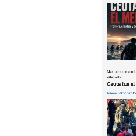
Marruecos puso la
amenaza
Ceuta fue e
Ismael Sánchez Ca