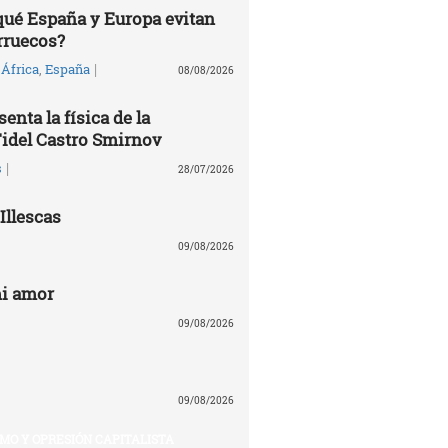
 qué España y Europa evitan
rruecos?
|
África
,
España
08/08/2026
enta la física de la
Fidel Castro Smirnov
|
s
28/07/2026
llescas
09/08/2026
mi amor
09/08/2026
09/08/2026
MO Y OPRESIÓN CAPITALISTA