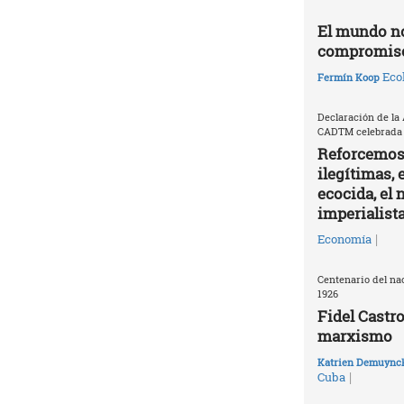
El mundo no
compromisos
Ecol
Fermín Koop
Declaración de la
CADTM celebrada e
Reforcemos 
ilegítimas, 
ecocida, el
imperialist
|
Economía
Centenario del nac
1926
Fidel Castro
marxismo
Katrien Demuync
|
Cuba