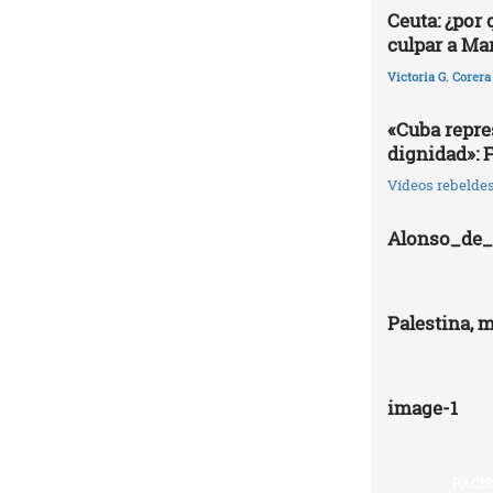
Ceuta: ¿por
culpar a Ma
Victoria G. Corera
«Cuba repres
dignidad»: 
Vídeos rebelde
Alonso_de_I
Palestina, 
image-1
RACIS