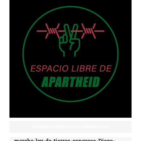
PALESTINA: DERECHO A LA RESISTENCIA
marcha-ley-de-tierras-congreso-Diego-