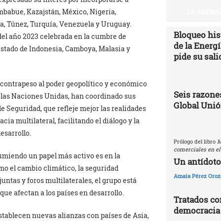
imbabue, Kazajstán, México, Nigeria,
LA AMENAZ
ia, Túnez, Turquía, Venezuela y Uruguay.
Bloqueo hist
del año 2023 celebrada en la cumbre de
de la Energ
Estado de Indonesia, Camboya, Malasia y
pide su sali
 contrapeso al poder geopolítico y económico
Seis razones
las Naciones Unidas, han coordinado sus
Global Uni
e Seguridad, que refleje mejor las realidades
a multilateral, facilitando el diálogo y la
esarrollo.
Prólogo del libro
M
comerciales en el
umiendo un papel más activo es en la
Un antídoto
o el cambio climático, la seguridad
Amaia Pérez Oroz
juntas y foros multilaterales, el grupo está
que afectan a los países en desarrollo.
Tratados com
democracia
tablecen nuevas alianzas con países de Asia,