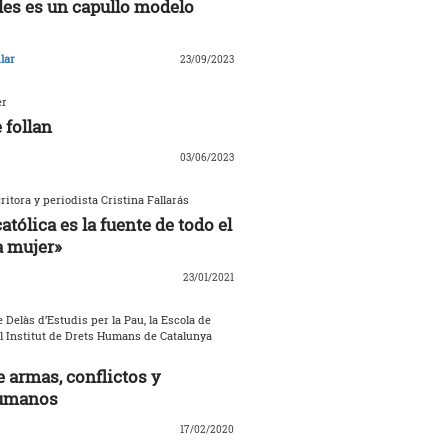
les es un capullo modelo
lar
23/09/2023
er
 follan
03/06/2023
critora y periodista Cristina Fallarás
católica es la fuente de todo el
a mujer»
23/01/2021
 Delàs d’Estudis per la Pau, la Escola de
el Institut de Drets Humans de Catalunya
 armas, conflictos y
umanos
17/02/2020