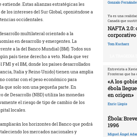
Gonzalo Fernández
e extiende. Estas alianzas estratégicas les
e los intereses del Sur Global, oponiéndose a
Ya es una realida
otencias occidentales.
Canadá que sustitu
NAFTA 2.0: 
esarrollo multilateral orientado a la
corporativo
nomías en desarrollo y emergentes. La
Tom Kucharz
rente a la del Banco Mundial (BM). Todos sus
LA TRAGEDIA 
ún país tiene derecho a veto. Nada que ver
l FMI y el BM, donde los países desarrollados
Entrevista a Xavi
ancia, Italia y Reino Unido) tienen una amplia
Fronteras que ha 
 no contar con el peso económico para
«A los gobi
 la que solo son una pequeña parte. En
ébola llegue
en origen»
o de Desarrollo (NBD) utiliza las monedas
vamente el riesgo de tipo de cambio de los
Enric Llopis
ital locales.
Ébola: Breve
ampliarán los horizontes del Banco que podrá
1996
rtaleciendo los mercados nacionales y
Miguel Ángel Ada