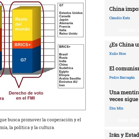
China impo
Claudio Katz
UCRANIA: 
¿Es China u
Xulio Ríos
El comunis
Pedro Barragán
Una mentira
veces sigue
Zhu Min
ue busca promover la cooperación y el
IRÁN. SIG
a, la política y la cultura.
Irán y Esta