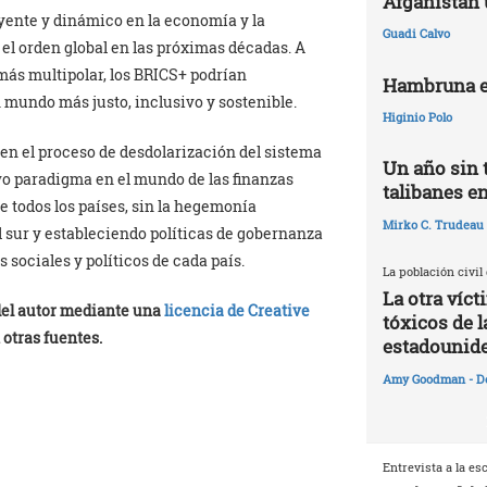
Afganistán 
ente y dinámico en la economía y la
Guadi Calvo
 el orden global en las próximas décadas. A
ás multipolar, los BRICS+ podrían
Hambruna e
n mundo más justo, inclusivo y sostenible.
Higinio Polo
 en el proceso de desdolarización del sistema
Un año sin 
vo paradigma en el mundo de las finanzas
talibanes e
 todos los países, sin la hegemonía
Mirko C. Trudeau
l sur y estableciendo políticas de gobernanza
s sociales y políticos de cada país.
La población civil
La otra víc
 del autor mediante una
licencia de Creative
tóxicos de l
 otras fuentes.
estadounid
Amy Goodman - D
Entrevista a la es