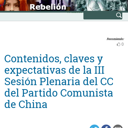
Skip
INICIO
to
Avanzada
content
Recomiendo:
0
Contenidos, claves y
expectativas de la III
Sesión Plenaria del CC
del Partido Comunista
de China