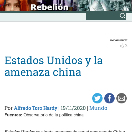
Skip
INICIO
to
Avanzada
content
Recomiendo:
2
Estados Unidos y la
amenaza china
Por
|
19/11/2020
|
Mundo
Alfredo Toro Hardy
Fuentes:
Observatorio de la política china
Estados Unidos se siente amenazado por el emerger de China.