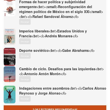
Formas de hacer política y subjetividad
emergente<br/><small>Reconfiguración del
régimen político de México en el siglo XXI</small>
<br/><i>Rafael Sandoval Álvarez</i>
Descargar
Imperios liberales<br/>Estados Unidos y
Francia<br/><i>Andrés Monares</i>
Descargar
Deporte soviético<br/><i>Gabe Abrahams</i>
Descargar
Cambio de ciclo. Desafíos para las izquierdas<br/>
<i>Antonio Antón Morón</i>
Descargar
Indagaciones entre asombros<br/><i>Carlos Alonso
Reynoso y Jorge Alonso</i>
Descargar
LOS LECTORES RECOMIENDAN