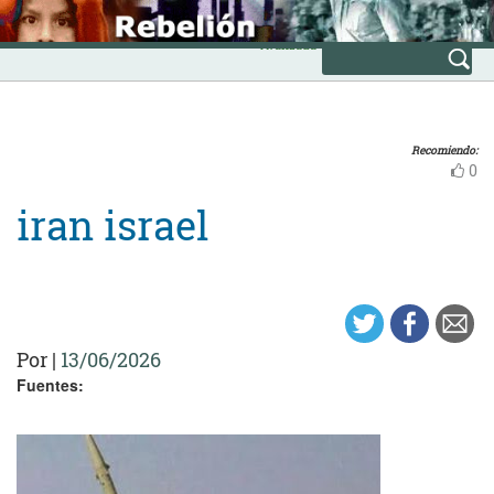
Skip
INICIO
to
Avanzada
content
Recomiendo:
0
iran israel
Por
|
13/06/2026
Fuentes: