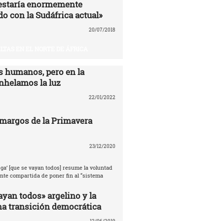
estaría enormemente
o con la Sudáfrica actual»
20/07/2018
LTAS EN EL NORTE DE ÁFRICA
 humanos, pero en la
nhelamos la luz
22/01/2022
amargos de la Primavera
23/12/2020
ga’ [que se vayan todos] resume la voluntad
te compartida de poner fin al “sistema
ayan todos» argelino y la
na transición democrática