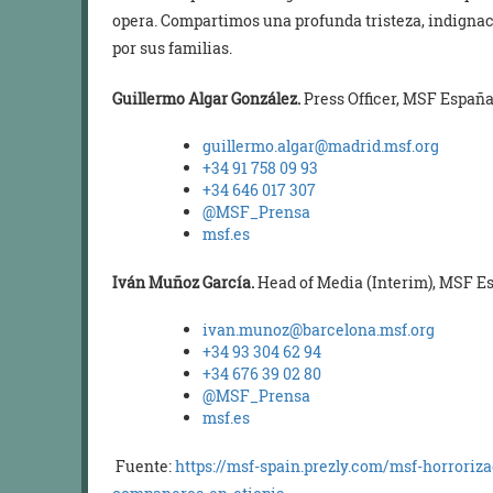
opera. Compartimos una profunda tristeza, indigna
por sus familias.
Guillermo Algar González.
Press Officer, MSF Españ
guillermo.algar@madrid.msf.org
+34 91 758 09 93
+34 646 017 307
@MSF_Prensa
msf.es
Iván Muñoz García.
Head of Media (Interim), MSF E
ivan.munoz@barcelona.msf.org
+34 93 304 62 94
+34 676 39 02 80
@MSF_Prensa
msf.es
Fuente:
https://msf-spain.prezly.com/msf-horroriza