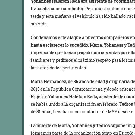
Yohannes Halefom Reda era asistente de coordina
trabajaba como conductor
. Perdimos contacto con el
tarde y esta mañana el vehículo ha sido hallado vací
sin vida.
Condenamos este ataque a nuestros compañeros en 
hasta esclarecer lo sucedido. María, Yohaness y Ted
impensable que hayan pagado con sus vidas por ell
familiares y pedimos el máximo respeto para los m
las autoridades pertinentes.
María Hernández, de 35 años de edad y originaria d
2015 en la República Centroafricana y desde entonc
Nigeria.
Yohannes Halefom Reda, asistente de coordi
se había unido a la organización en febrero.
Tedros 
de 31 años,
llevaba como conductor de MSF desde m
La muerte de María, Yohannes y Tedros supone un g
formamos parte de la organización tanto en Etiopía