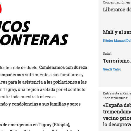
Concentración en 
Liberarse d
Malí y el s
Héctor Manuel De
Sahel
Terrorismo,
ía terrible de duelo.
Condenamos con dureza
Guadi Calvo
 compañeros
y sufrimiento a sus familiares y
s para la asistencia a las poblaciones a las
n Tigray, una región azotada por el conflicto
Entrevista a Xavie
mitir toda nuestra tristeza e
'Indestructibles'
do y condolencias a sus familias y seres
«España deb
tremendamen
vecino prior
lo desapro
 de emergencia en Tigray (Etiopía),