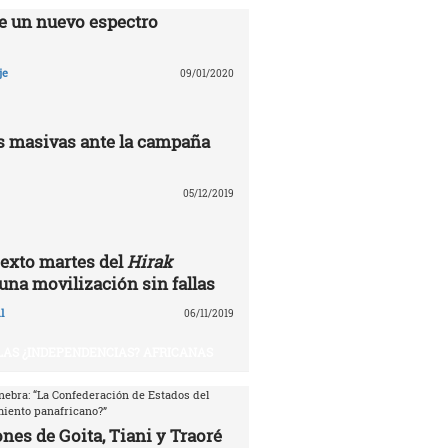
e un nuevo espectro
je
09/01/2020
 masivas ante la campaña
05/12/2019
exto martes del
Hirak
 una movilización sin fallas
l
06/11/2019
 LAS ¿INDEPENDENCIAS? AFRICANAS
nebra: “La Confederación de Estados del
miento panafricano?”
nes de Goita, Tiani y Traoré