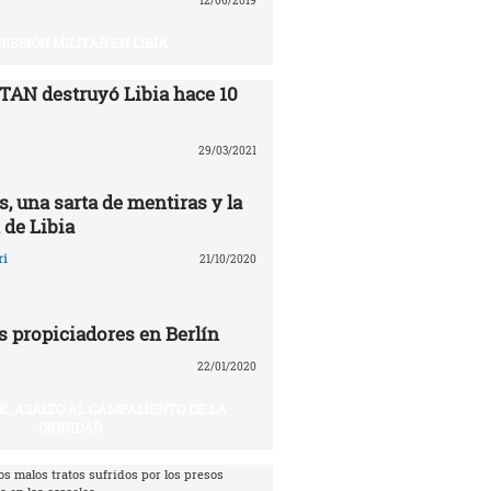
12/06/2019
RESIÓN MILITAR EN LIBIA
TAN destruyó Libia ‎hace 10
29/03/2021
, una sarta de mentiras y la
 de Libia
ri
21/10/2020
s propiciadores en Berlín
22/01/2020
IK, ASALTO AL CAMPAMENTO DE LA
DIGNIDAD
os malos tratos sufridos por los presos