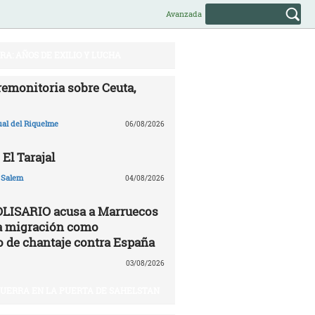
Avanzada
A: AÑOS DE EXILIO Y LUCHA
remonitoria sobre Ceuta,
ual del Riquelme
06/08/2026
 El Tarajal
 Salem
04/08/2026
OLISARIO acusa a Marruecos
 la migración como
 de chantaje contra España
03/08/2026
 GUERRA EN LA PUERTA DE SAHELSTAN