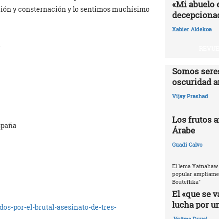
«Mi abuelo 
ción y consternación y lo sentimos muchísimo
decepcionad
Xabier Aldekoa
a
REVUE
Somos seres
oscuridad a
Vijay Prashad
Los frutos 
spaña
Árabe
Guadi Calvo
El lema Yatnahaw 
popular ampliamen
Bouteflika"
El «que se v
lucha por u
dos-por-el-brutal-asesinato-de-tres-
Jérôme Duval