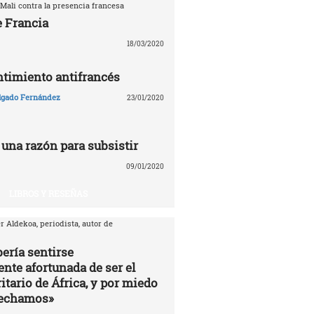
Mali contra la presencia francesa
e Francia
18/03/2020
entimiento antifrancés
lgado Fernández
23/01/2020
 una razón para subsistir
09/01/2020
LIBROS Y RESEÑAS
r Aldekoa, periodista, autor de
ería sentirse
te afortunada de ser el
itario de África, y por miedo
vechamos»