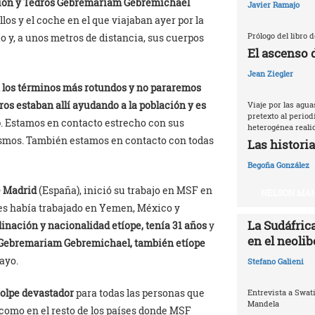
ción y Tedros Gebremariam Gebremichael
Javier Ramajo
los y el coche en el que viajaban ayer por la
Prólogo del libro 
o y, a unos metros de distancia, sus cuerpos
El ascenso 
Jean Ziegler
los términos más rotundos y no pararemos
ros estaban allí ayudando a la población y es
Viaje por las agu
pretexto al periodi
o
. Estamos en contacto estrecho con sus
heterogénea reali
ismos. También estamos en contacto con todas
Las historia
Begoña González
e Madrid
(España), inició su trabajo en MSF en
NELSON MAN
es había trabajado en Yemen, México y
La Sudáfrica
nación y nacionalidad etíope, tenía 31 años
y
en el neoli
Gebremariam Gebremichael, también etíope
ayo.
Stefano Galieni
olpe devastador
para todas las personas que
Entrevista a Swat
Mandela
 como en el resto de los países donde MSF