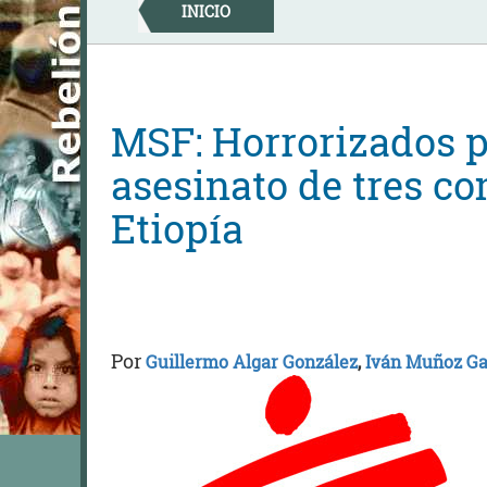
Skip
INICIO
to
content
MSF: Horrorizados po
asesinato de tres c
Etiopía
Por
Guillermo Algar González
,
Iván Muñoz Ga