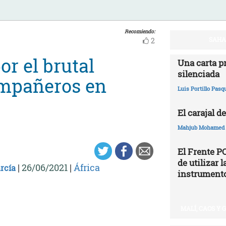
Recomiendo:
SAHAR
2
r el brutal
Una carta p
silenciada
ompañeros en
Luis Portillo Pasq
El carajal de
Mahjub Mohamed
El Frente P
de utilizar
|
26/06/2021
|
África
rcía
instrumento
MALÍ, CAOS Y