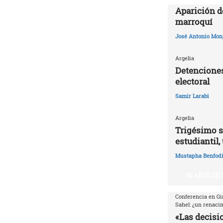
Aparición d
marroquí
José Antonio Mon
Argelia
Detenciones
electoral
Samir Larabi
Argelia
Trigésimo s
estudiantil,
Mustapha Benfodi
50 AÑOS DE
Conferencia en Gi
Sahel: ¿un renaci
«Las decisio