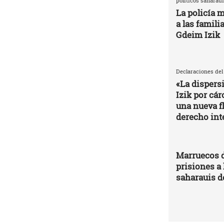
políticos saharaui
La policía m
a las famili
Gdeim Izik
Declaraciones del
«La dispers
Izik por cá
una nueva fl
derecho int
Marruecos d
prisiones a 
saharauis d