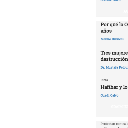
AG
Por qué la O
años‎
Manlio Dinucci
Tres mujeres
destrucción
Dr. Mustafa Fetou
Libia
Hafther y lo
Guadi Calvo
GDAIM IZ
Protestan contra l