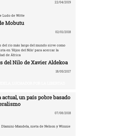
22/04/2019
de Ludo de Witte
de Mobutu
02/01/2018
as del río más largo del mundo sirve como
sta en 'Hijos del Nilo' para acercar la
dad de África
s del Nilo de Xavier Aldekoa
18/05/2017
DELA, LUCHADOR POR LA LIBERTAD
 actual, un país pobre basado
beralismo
07/08/2018
i Dlamini-Mandela, nieta de Nelson y Winnie