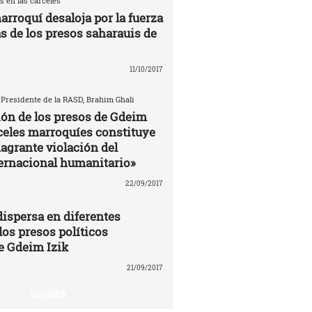
s en las carceles
arroquí desaloja por la fuerza
as de los presos saharauis de
11/10/2017
 Presidente de la RASD, Brahim Ghali
ión de los presos de Gdeim
rceles marroquíes constituye
agrante violación del
ernacional humanitario»
22/09/2017
ispersa en diferentes
los presos políticos
e Gdeim Izik
21/09/2017
MAGREB