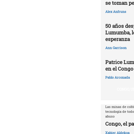
se toman pe
Alex Anfruns
50 años des
Lumumba, l
esperanza
Ann Garrison
Patrice Lum
en el Congo
Pablo Arconada
CONGO, U
Las minas de coltá
tecnología de todo
abuso
Congo, el pa
Xabier Aldekoa