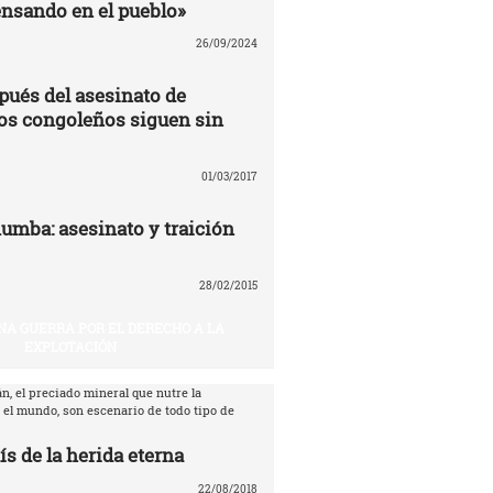
nsando en el pueblo»
26/09/2024
pués del asesinato de
os congoleños siguen sin
01/03/2017
umba: asesinato y traición
28/02/2015
NA GUERRA POR EL DERECHO A LA
EXPLOTACIÓN
n, el preciado mineral que nutre la
 el mundo, son escenario de todo tipo de
ís de la herida eterna
22/08/2018