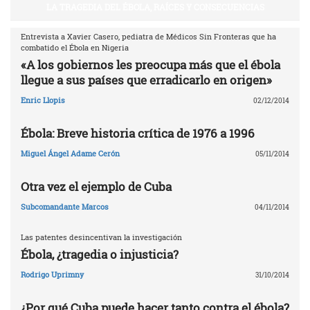
LA TRAGEDIA DEL ÉBOLA, RAÍCES Y CONSECUENCIAS
Entrevista a Xavier Casero, pediatra de Médicos Sin Fronteras que ha
combatido el Ébola en Nigeria
«A los gobiernos les preocupa más que el ébola
llegue a sus países que erradicarlo en origen»
Enric Llopis
02/12/2014
Ébola: Breve historia crítica de 1976 a 1996
Miguel Ángel Adame Cerón
05/11/2014
Otra vez el ejemplo de Cuba
Subcomandante Marcos
04/11/2014
Las patentes desincentivan la investigación
Ébola, ¿tragedia o injusticia?
Rodrigo Uprimny
31/10/2014
¿Por qué Cuba puede hacer tanto contra el ébola?