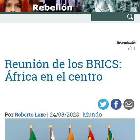
Skip
INICIO
to
Avanzada
content
Recomiendo:
1
Reunión de los BRICS:
África en el centro
Por
|
24/08/2023
|
Mundo
Roberto Laxe