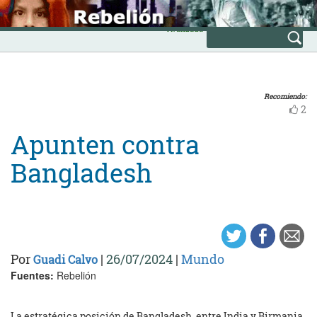
Skip
INICIO
to
Avanzada
content
Recomiendo:
2
Apunten contra
Bangladesh
Por
|
26/07/2024
|
Mundo
Guadi Calvo
Fuentes:
Rebelión
La estratégica posición de Bangladesh, entre India y Birmania,