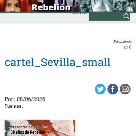
Skip
INICIO
to
Avanzada
content
Recomiendo:
0
cartel_Sevilla_small
Por
|
08/06/2026
Fuentes: