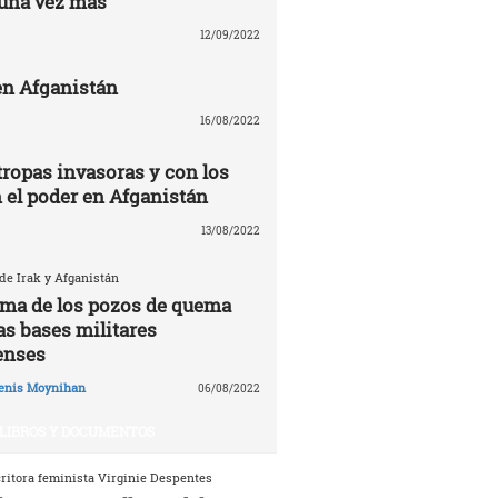
una vez más
12/09/2022
n Afganistán
16/08/2022
tropas invasoras y con los
n el poder en Afganistán
13/08/2022
 de Irak y Afganistán
tima de los pozos de quema
as bases militares
enses
enis Moynihan
06/08/2022
LIBROS Y DOCUMENTOS
critora feminista Virginie Despentes