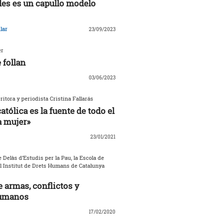
les es un capullo modelo
lar
23/09/2023
er
 follan
03/06/2023
critora y periodista Cristina Fallarás
católica es la fuente de todo el
a mujer»
23/01/2021
 Delàs d’Estudis per la Pau, la Escola de
el Institut de Drets Humans de Catalunya
 armas, conflictos y
umanos
17/02/2020