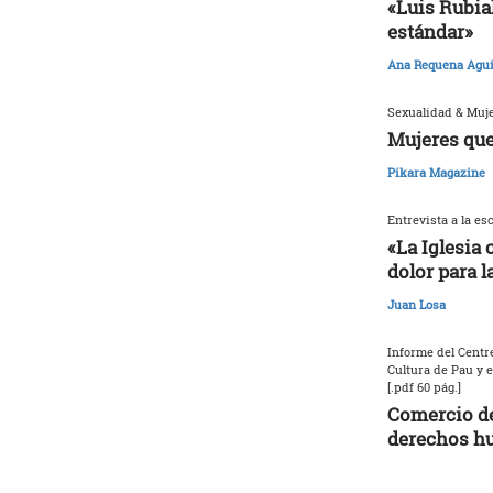
«Luis Rubia
estándar»
Ana Requena Agui
Sexualidad & Muj
Mujeres que
Pikara Magazine
Entrevista a la es
«La Iglesia 
dolor para l
Juan Losa
Informe del Centre
Cultura de Pau y 
[.pdf 60 pág.]
Comercio de
derechos h