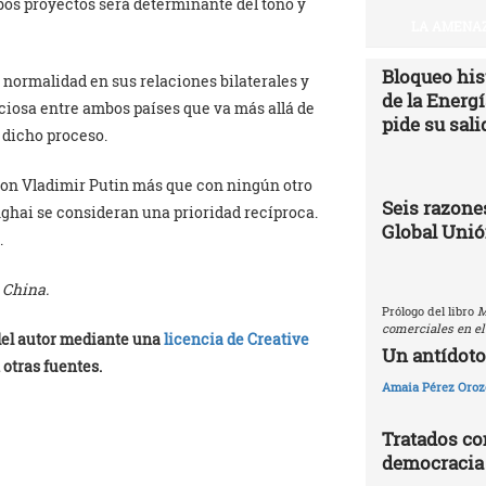
os proyectos será determinante del tono y
LA AMENAZ
Bloqueo hist
 normalidad en sus relaciones bilaterales y
de la Energ
ciosa entre ambos países que va más allá de
pide su sali
 dicho proceso.
con Vladimir Putin más que con ningún otro
Seis razones
ghai se consideran una prioridad recíproca.
Global Uni
.
a China.
Prólogo del libro
M
comerciales en el
 del autor mediante una
licencia de Creative
Un antídoto
 otras fuentes.
Amaia Pérez Oroz
Tratados com
democracia