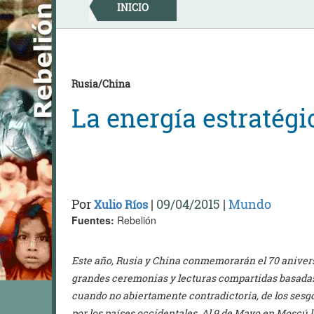
Skip
INICIO
to
content
Rusia/China
La energía estratégi
Por
|
09/04/2015
|
Mundo
Xulio Ríos
Fuentes:
Rebelión
Este año, Rusia y China conmemorarán el 70 aniversa
grandes ceremonias y lecturas compartidas basada
cuando no abiertamente contradictoria, de los sesgos 
por los países occidentales. Al 9 de Mayo en Moscú l