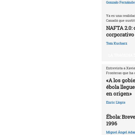
Gonzalo Fernández
Ya es una realida
Canadá que sustitu
NAFTA 2.0: 
corporativo
Tom Kucharz
LA TRAGEDIA 
Entrevista a Xavi
Fronteras que ha 
«A los gobi
ébola llegue
en origen»
Enric Llopis
Ébola: Breve
1996
Miguel Ángel Ada