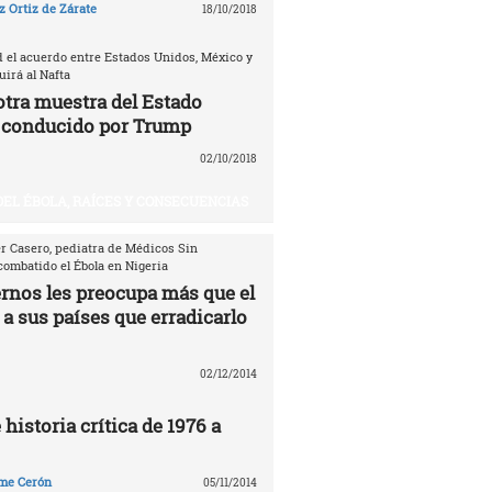
 Ortiz de Zárate
18/10/2018
d el acuerdo entre Estados Unidos, México y
irá al Nafta
otra muestra del Estado
 conducido por Trump
02/10/2018
DEL ÉBOLA, RAÍCES Y CONSECUENCIAS
er Casero, pediatra de Médicos Sin
combatido el Ébola en Nigeria
ernos les preocupa más que el
 a sus países que erradicarlo
02/12/2014
 historia crítica de 1976 a
me Cerón
05/11/2014