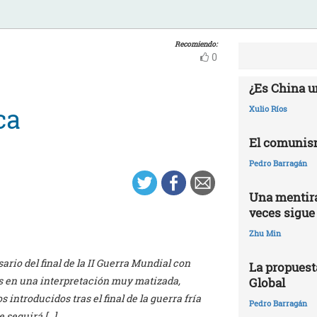
Recomiendo:
0
¿Es China u
ca
Xulio Ríos
El comunis
Pedro Barragán
Una mentira
veces sigue
Zhu Min
rio del final de la II Guerra Mundial con
La propuest
s en una interpretación muy matizada,
Global
introducidos tras el final de la guerra fría
Pedro Barragán
e seguirá […]