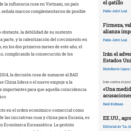
el gatillo
e la influencia rusa en Vietnam, un país
l, señala marcos complementarios de posible
Pablo Jofré Leal
Firmeza, val
alianza impe
obstante, la debilidad de su sustento
a parte, y la ralentización del crecimiento en
Pablo Jofré Leal
 en los dos primeros meses de este año, el
Irán el adv
to, complicando la consecución de los
Estados Un
Hedelberto López 
014, la decisión rusa de sumarse al BAII
ue China lidera o el nuevo empuje a la
Irán contra el jui
«Una medida
s importantes para que aquella coincidencia
acusaciones
ico.
Raúl Kollman
 tanto en el orden económico-comercial como
e las iniciativas rusa y china para Eurasia, es
EE.UU., agr
nión Económica Euroasiática. La gestión
Editorial de "La J