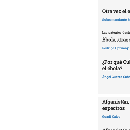
Otra vez el
Subcomandante M
Las patentes desi
Ébola, ¿trag
Rodrigo Uprimny
¿Por qué Cu
el ébola?
Ángel Guerra Cabr
Afganistán, 
espectros
Guadi Calvo