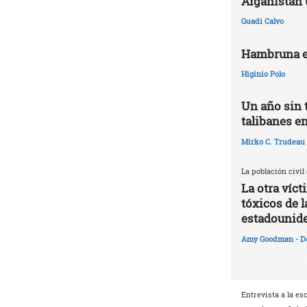
Afganistán 
Guadi Calvo
Hambruna e
Higinio Polo
Un año sin 
talibanes e
Mirko C. Trudeau
La población civil
La otra víc
tóxicos de l
estadounid
Amy Goodman - D
Entrevista a la es