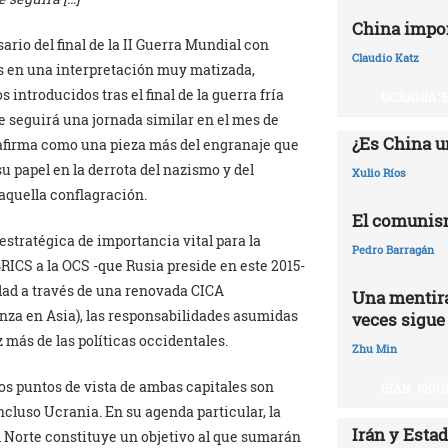
China impo
rio del final de la II Guerra Mundial con
Claudio Katz
s en una interpretación muy matizada,
introducidos tras el final de la guerra fría
UCRANIA: 
e seguirá una jornada similar en el mes de
¿Es China u
 afirma como una pieza más del engranaje que
 papel en la derrota del nazismo y del
Xulio Ríos
 aquella conflagración.
El comunis
stratégica de importancia vital para la
Pedro Barragán
RICS a la OCS -que Rusia preside en este 2015-
dad a través de una renovada CICA
Una mentira
nza en Asia), las responsabilidades asumidas
veces sigue
más de las políticas occidentales.
Zhu Min
los puntos de vista de ambas capitales son
IRÁN. SIG
incluso Ucrania. En su agenda particular, la
Irán y Esta
l Norte constituye un objetivo al que sumarán