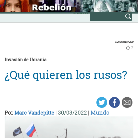
Skip
INICIO
to
Avanzada
content
Recomiendo:
7
Invasión de Ucrania
¿Qué quieren los rusos?
Por
|
30/03/2022
|
Mundo
Marc Vandepitte