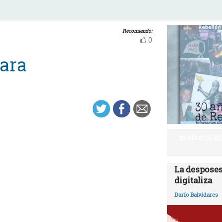
Recomiendo:
0
ara
30 AÑOS DE R
La desposes
digitaliza
Darío Balvidares