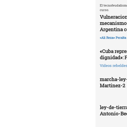
El tecnofeudalism
curso.
Vulneracion
mecanismos 
Argentina 
«Ali Reza» Peralta
«Cuba repres
dignidad»: 
Vídeos rebelde
marcha-ley-
Martinez-2
ley-de-tier
Antonio-Be