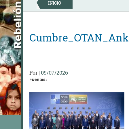
Skip
INICIO
to
content
Cumbre_OTAN_Ank
Por
|
09/07/2026
Fuentes: