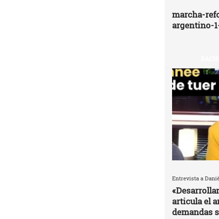
marcha-ref
argentino-1
RACIS
Entrevista a Dani
«Desarrolla
articula el 
demandas s