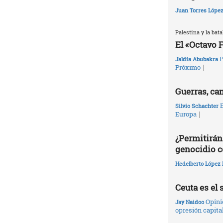
Juan Torres Lópe
Palestina y la batal
El «Octavo 
P
Jaldía Abubakra
|
Próximo
Guerras, ca
E
Silvio Schachter
|
Europa
¿Permitirán
genocidio c
Hedelberto López 
Ceuta es el 
Opini
Jay Naidoo
opresión capita