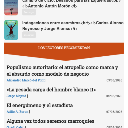
Cambio de ciclo. Desafíos para las izquierdas<br/>
<i>Antonio Antón Morón</i>
Descargar
Indagaciones entre asombros<br/><i>Carlos Alonso
Reynoso y Jorge Alonso</i>
Descargar
LOS LECTORES RECOMIENDAN
Populismo autoritario: el atropello como marca y
el absurdo como modelo de negocio
|
Alejandro Marcó del Pont
03/08/2026
«La pesada carga del hombre blanco II»
|
Jorge Majfud
08/08/2026
El energúmeno y el estadista
|
Atilio A. Boron
07/08/2026
Alguna vez todos seremos marroquíes
|
Guadi Calvo
05/08/2026