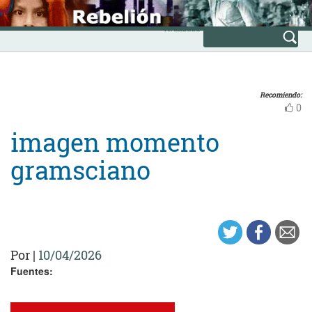
Skip
INICIO
to
Avanzada
content
Recomiendo:
0
imagen momento
gramsciano
Por
|
10/04/2026
Fuentes: