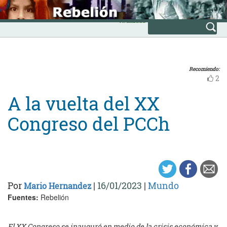
Skip
INICIO
to
Avanzada
content
Recomiendo:
2
A la vuelta del XX
Congreso del PCCh
Por
|
16/01/2023
|
Mundo
Mario Hernandez
Fuentes:
Rebelión
El XX Congreso se inauguró en medio de la crisis económica y