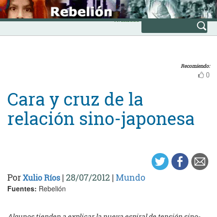
Skip
INICIO
to
Avanzada
content
Recomiendo:
0
Cara y cruz de la
relación sino-japonesa
Por
|
28/07/2012
|
Mundo
Xulio Ríos
Fuentes:
Rebelión
Algunos tienden a explicar la nueva espiral de tensión sino-