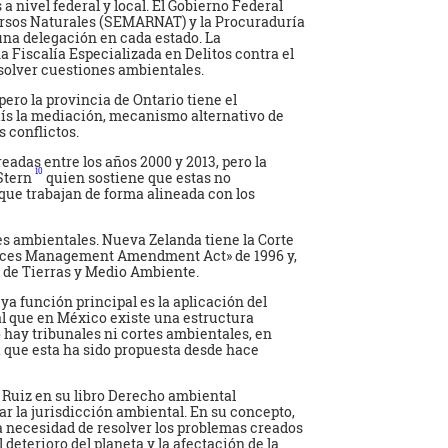
 nivel federal y local. El Gobierno Federal
ursos Naturales (SEMARNAT) y la Procuraduría
na delegación en cada estado. La
a Fiscalía Especializada en Delitos contra el
resolver cuestiones ambientales.
ero la provincia de Ontario tiene el
aís la mediación, mecanismo alternativo de
s conflictos.
adas entre los años 2000 y 2013, pero la
10
 Stern
quien sostiene que estas no
ue trabajan de forma alineada con los
s ambientales. Nueva Zelanda tiene la Corte
rces Management Amendment Act» de 1996 y,
l de Tierras y Medio Ambiente.
a función principal es la aplicación del
l que en México existe una estructura
 hay tribunales ni cortes ambientales, en
 que esta ha sido propuesta desde hace
 Ruiz en su libro Derecho ambiental
r la jurisdicción ambiental. En su concepto,
 la necesidad de resolver los problemas creados
deterioro del planeta y la afectación de la