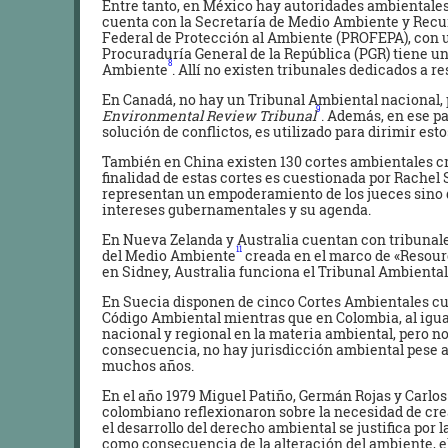
Entre tanto, en México hay autoridades ambientales a
cuenta con la Secretaría de Medio Ambiente y Rec
Federal de Protección al Ambiente (PROFEPA), con u
Procuraduría General de la República (PGR) tiene un
8
Ambiente
. Allí no existen tribunales dedicados a 
En Canadá, no hay un Tribunal Ambiental nacional, p
9
Environmental Review Tribunal
. Además, en ese p
solución de conflictos, es utilizado para dirimir esto
También en China existen 130 cortes ambientales cre
finalidad de estas cortes es cuestionada por Rachel
representan un empoderamiento de los jueces sino q
intereses gubernamentales y su agenda.
En Nueva Zelanda y Australia cuentan con tribunale
11
del Medio Ambiente
creada en el marco de «Resou
en Sidney, Australia funciona el Tribunal Ambienta
En Suecia disponen de cinco Cortes Ambientales cuy
Código Ambiental mientras que en Colombia, al igua
nacional y regional en la materia ambiental, pero no
consecuencia, no hay jurisdicción ambiental pese a
muchos años.
En el año 1979 Miguel Patiño, Germán Rojas y Carlos
colombiano reflexionaron sobre la necesidad de crea
el desarrollo del derecho ambiental se justifica por
como consecuencia de la alteración del ambiente, el 