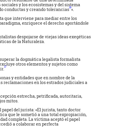
 sociales y los ecosistemas y del sistema
16
do conductas y creando tolerancias
«.
ta que interviene para mediar entre los
o paradigma, enriquece el derecho aportándole
talistas despojarse de viejas ideas exegéticas
ticas de la Naturaleza.
uperar la dogmática legalista formalista
 excluye otros elementos y sujetos como
17
ir.
sonas y entidades que en nombre de la
us reclamaciones en los estrados judiciales a
cepción estrecha, petrificada, autoritaria,
jos mitos.
l papel del jurista: «El jurista, tanto doctor
ica que le sometió a una total expropiación,
dad completa. La víctima aceptó el papel
ccedió a colaborar en perfecta