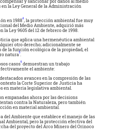
r, compensar y sancionar por daños al medio
 en la Ley General de la Administración
4
ción en 1988
, la protección ambiental fue muy
cional del Medio Ambiente, adquirió más
 la Ley 9605 del 12 de febrero de 1998.
sticia que aplica una hermenéutica ambiental
lquier otro derecho; adicionalmente se
 de la función ecológica de la propiedad, el
5
pro natura
.
6
osos casos
demuestran un trabajo
efectivamente el ambiente:
 destacados avances en la compresión de las
ontexto la Corte Superior de Justicia ha
os en materia legislativa ambiental.
son empanadas ahora por las decisions
tentan contra la Naturaleza, pero también
dicción en material ambiental.
a del Ambiente que establece el manejo de las
l Ambiental, pero la protección efectiva del
cha del proyecto del Arco Minero del Orinoco