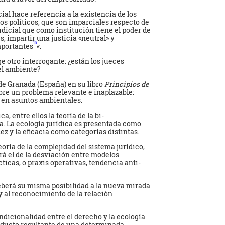
al hace referencia a la existencia de los
os políticos, que son imparciales respecto de
udicial que como institución tiene el poder de
, impartir una justicia «neutral» y
15
mportantes
«.
e otro interrogante: ¿están los jueces
el ambiente?
de Granada (España) en su libro
Principios de
obre un problema relevante e inaplazable:
s en asuntos ambientales.
a, entre ellos la teoría de la bi-
ca. La ecología jurídica es presentada como
ez y la eficacia como categorías distintas.
 teoría de la complejidad del sistema jurídico,
á el de la desviación entre modelos
ticas, o praxis operativas, tendencia anti-
deberá su misma posibilidad a la nueva mirada
 y al reconocimiento de la relación
ndicionalidad entre el derecho y la ecología
roducto resultante de una determinada