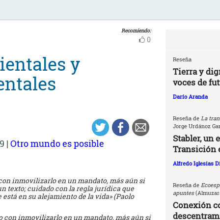
Recomiendo:
0
ientales y
Reseña
Tierra y dig
entales
voces de fu
Darío Aranda
Reseña de
La tran
Jorge Urdánoz Ga
Stabler, un 
9
|
Otro mundo es posible
Transición 
Alfredo Iglesias 
con inmovilizarlo en un mandato, más aún si
Reseña de
Ecoespi
 texto; cuidado con la regla jurídica que
apuntes
(Almuzara
 está en su alejamiento de la vida» (Paolo
Conexión c
descentrami
o con inmovilizarlo en un mandato, más aún si