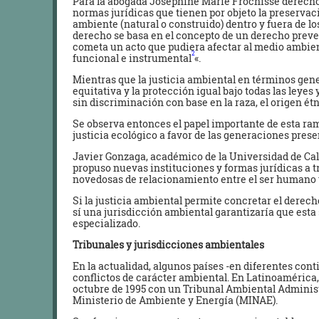
Para la abogada Joséphine Marie Frochisse derecho 
normas jurídicas que tienen por objeto la preservac
ambiente (natural o construido) dentro y fuera de los 
derecho se basa en el concepto de un derecho preve
cometa un acto que pudiera afectar al medio ambien
2
funcional e instrumental
«.
Mientras que la justicia ambiental en términos gener
equitativa y la protección igual bajo todas las ley
sin discriminación con base en la raza, el origen é
Se observa entonces el papel importante de esta ram
justicia ecológico a favor de las generaciones prese
Javier Gonzaga, académico de la Universidad de Cal
propuso nuevas instituciones y formas jurídicas a t
novedosas de relacionamiento entre el ser humano y
Si la justicia ambiental permite concretar el derech
sí una jurisdicción ambiental garantizaría que esta 
especializado.
Tribunales y jurisdicciones ambientales
En la actualidad, algunos países -en diferentes con
conflictos de carácter ambiental. En Latinoamérica,
octubre de 1995 con un Tribunal Ambiental Adminis
Ministerio de Ambiente y Energía (MINAE).