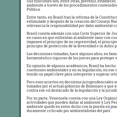
Sus funciones son, entre otras, prevenir, establece
ambiente a través de los procedimientos contenidos
Pública.
Entre tanto, en Brasil tras la reforma de la Constitu
estimulado y después de la creación del Consejo Na
relevancia la responsabilidad por daño ambiental con
Brasil cuenta además con una Corte Superior de Ju
en casos en que enfrentan al ambiente sano con cua
imponen el principio de no regresividad, el principio
principio de protección de la diversidad e in dubio 
Las decisiones tomadas, hace algunos años, en fam
hermenéutico riguroso de los jueces para proteger 
En opinión de algunos académicos, Brasil ha hecho
cuestiones ambientales y en su legislación, en ese c
tenido un papel clave para interpretar y superar ret
Pero esos aciertos en decisions jurisprudenciales 
tomados por el actual gobierno de Bolsonaro y que a
contra ese rol destacado de la legislación y la juris
Por su parte, Venezuela cuenta con una Ley Orgánic
actividades que pueden dañar al ambiente y Ley Pena
ambiente quedó en entre dicho con la puesta en mar
7
duramente criticado por ambientalistas del país
.