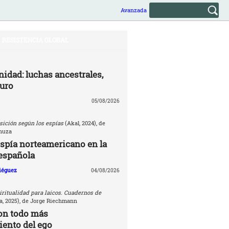
Avanzada
RESISTENCIA GLOBAL
nidad: luchas ancestrales,
turo
05/08/2026
sición según los espías
(Akal, 2024), de
nuza
espía norteamericano en la
española
Diéguez
04/08/2026
ritualidad para laicos. Cuadernos de
, 2025), de Jorge Riechmann
on todo más
ento del ego