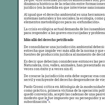
dinámica histórica de la relación entre formaciones
jurídico (en la medida en que interviene sancionan
Al igual que el derecho ambiental es una herramien
sistemas naturales y los sociales; la ecología, com
elementos metodológicos para su «refundación».
La crisis ecológica actual demanda de los iusambien
para responder a las graves encrucijadas y problemá
Más allá del derecho petrificado
De consolidarse una jurisdicción ambiental deberá s
estrecha que impide ver más allá de la norma y que
fuentes de producción jurídica al momento de decid
Es decir que deberían considerase entonces las per
Naturaleza, ríos, valles, animales, han presentado s
veces con éxito y a veces sin él.
De crearse la jurisdicción esta debe superar esa con
servil y excluyente del derecho desprenderse de vie
Paolo Grossi critica en
Mitología de la modernidad
e
como práctico, primera víctima de la operación polít
quedó convencido, aceptó las cadenas de una pasivi
modesto que le fue impuesto por su perseguidor y a
18
subordinación
«.