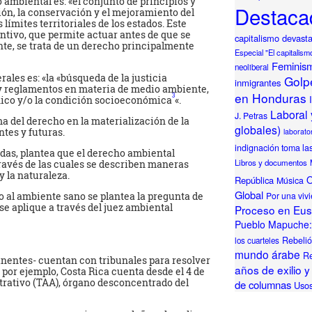
ambiental es: «el conjunto de principios y
Destaca
ión, la conservación y el mejoramiento del
límites territoriales de los estados. Este
ntivo, que permite actuar antes de que se
capitalismo devast
te, se trata de un derecho principalmente
Especial "El capitalism
Feminis
neoliberal
ales es: «la «búsqueda de la justicia
Golpe
inmigrantes
es y reglamentos en materia de medio ambiente,
en Honduras
3
tnico y/o la condición socioeconómica
«.
Laboral 
J. Petras
a del derecho en la materialización de la
globales)
ntes y futuras.
laborator
indignación toma la
das, plantea que el derecho ambiental
Libros y documentos
ravés de las cuales se describen maneras
 la naturaleza.
O
República
Música
Global
Por una viv
o al ambiente sano se plantea la pregunta de
se aplique a través del juez ambiental
Proceso en Eusk
Pueblo Mapuche: 
Rebeli
los cuarteles
mundo árabe
Re
tinentes- cuentan con tribunales para resolver
años de exilio y
 por ejemplo, Costa Rica cuenta desde el 4 de
trativo (TAA), órgano desconcentrado del
de columnas
Usos