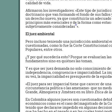
calidad de vida.
Afirmaron los investigadores: «Este tipo de jurisdic
doctrinario que van formando el fondo de sus fallos 
un derecho nuevo, ya que constituiría un adecuado 
principios más esenciales y de la forma como estas 
12
subjetivamente consideradas
«.
El juez ambiental
Pero incluso teniendo una jurisdicción ambiental en
cuestionadas, como lo fue la Corte Constitucional co
Populares, entre otros.
¿Y por qué sucedería esto? Porque se evaluarían las
fundamentos sino en quiénes las toman.
Y es que ser juez demanda no solo conocimiento de 
independencia, congruencia e imparcialidad. La imp
su vez, la imparcialidad es presupuesto de la equida
«El juez para ser imparcial tiene que carecer de una
circunstancia política o las amenazas- que no media
Grande, Almoguera y Jiménez en su libro
Ética de l
En Colombia algunos jueces son cuestionados debido
económicos como es el caso del magistrado de la Cor
tenido que declararse impedido en algunas decisio
que ha hecho en el pasado y en las cuales tomó post