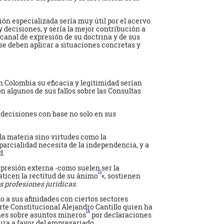
ción especializada sería muy útil por el acervo
y decisiones, y sería la mejor contribución a
canal de expresión de su doctrina y de sus
se deben aplicar a situaciones concretas y
 Colombia su eficacia y legitimidad serían
n algunos de sus fallos sobre las Consultas
 decisiones con base no solo en sus
la materia sino virtudes como la
arcialidad necesita de la independencia, y a
d.
 presión externa -como suelen ser la
13
ticen la rectitud de su ánimo
«, sostienen
as profesiones jurídicas.
 a sus afinidades con ciertos sectores
te Constitucional Alejandro Cantillo quien ha
14
nes sobre asuntos mineros
por declaraciones
ura a favor del empresariado.