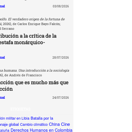
nal
03/08/2026
golfo. El verdadero origen de la fortuna de
, 2026), de Carlos Enrique Bayo Falcón;
l Serrano
bución a la crítica de la
estafa monárquico-
nal
28/07/2026
a humana. Una introducción a la sociología
26), de Andrés de Francisco
ucción que es mucho más que
cción
nal
24/07/2026
ETIQUETAS
Batalla por la
ón militar en Libia
Cine
China
naje global
Cambio climático
Derechos Humanos en Colombia
taluña