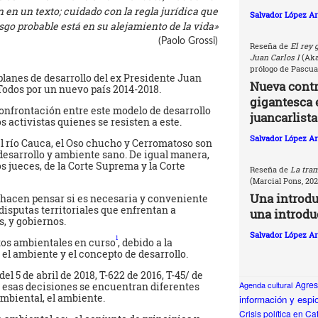
en un texto; cuidado con la regla jurídica que
Salvador López Ar
sgo probable está en su alejamiento de la vida»
(Paolo Grossi)
Reseña de
El rey 
Juan Carlos I
(Akal
prólogo de Pascua
 planes de desarrollo del ex Presidente Juan
Nueva contri
Todos por un nuevo país 2014-2018.
gigantesca 
nfrontación entre este modelo de desarrollo
juancarlista
 activistas quienes se resisten a este.
Salvador López Ar
el río Cauca, el Oso chucho y Cerromatoso son
 desarrollo y ambiente sano. De igual manera,
s jueces, de la Corte Suprema y la Corte
Reseña de
La tram
(Marcial Pons, 20
Una introd
 hacen pensar si es necesaria y conveniente
disputas territoriales que enfrentan a
una introdu
, y gobiernos.
Salvador López Ar
1
os ambientales en curso
, debido a la
el ambiente y el concepto de desarrollo.
l 5 de abril de 2018, T-622 de 2016, T-45/ de
Agresi
Agenda cultural
En esas decisiones se encuentran diferentes
ambiental, el ambiente.
información y espio
Crisis política en Ca