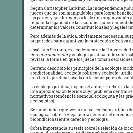
Según Christopher Larkins: «La independencia judici
jueces que no son manipulables para lograr benefici
las partes y que forman parte de una organización j
regular la legalidad de las acciones gubernamentales
determinar los valores constitucionales y legales i
Pero además de la ética, obviamente necesaria, surg
preparados para garantizar la protección efectiva d
José Luis Serrano, ex académico de la Universidad 
derecho ambiental
y ecología jurídica reflexionó s
revisar la forma en que los jueces toman decisione
Serrano describió los principios de la ecología jurídic
condicionalidad; ecología política y ecología jurídi
una teoría jurídica basada en la concepción de valid
La ecología jurídica, explica el autor, se refiere a la
una aproximación teórica cuyo problema central ser
normativos (tendencia esencial ecologista y las prác
ecologistas).
Serrano indica que: «esta nueva ecología jurídica 
ecológica sobre la vieja teoría general del derecho»
bicondicional entre derecho y ecología.
Cobra importancia su tesis sobre la relación de bico
ya que: «Los sistemas jurídicos ambientales son, p