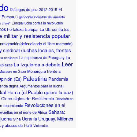
do
Diálogos de paz 2012-2015
El
a Europa
El genocidio industrial del amianto
o cruje"
Europa lucha contra la revolución
mos
Fortaleza Europa. La UE contra los
 militar y resistencia popular
Inmigración(defendiendo el libre mercado)
y sindical (luchas locales, frentes
La
La esperanza de Paraguay
io neoliberal
Leer
La Izquierda a debate
s plazas
Monarquía frente a
Masacre en Gaza
Palestina
Pandemia
pinión (Es)
ienda digna(Argumentos para la lucha)
al Herria (el Pueblo quiere la paz)
Cinco siglos de Resistencia
Rebelión en
Revoluciones en el
ón recomienda
Sahara:
vueltas en el norte de África
 lucha
Ucrania
Uruguay. Millones
Siria
 y abusos de Haití
Violencias