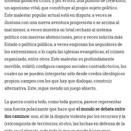
sistema global en crisis; y por el otro, una pulsión de (re)existir,
un agonismo vital, que constituye al propio sujeto político.
Este malestar popular actual está en disputa: a veces se
ilusiona con una nueva aventura progresista o se arrima al
mal menor; a veces muestra su total rechazo al sistema
político con masivas abstenciones, pero a veces solicita más
Estado o política pública; a veces engrosan los seguidores de
los extremismos; o lo capta las iglesias evangélicas, el crimen
organizado, entre otros. Este malestar es profundamente
movible, volátil; configura campos sociales contradictorios, los
cuales no se pueden interpretar sólo desde credos ideológicos
propios; campos con los que hay que dialogar, construir
alternativa. Este, sigue siendo un juego abierto.
La guerra contra todo, como toda guerra, parece representar
una fuerza polarizante que hace que
el mundo se debata entre
dos caminos
: uno, el de la disputa violenta por los recursos y la
(re)conquista de territorios; el otro, las luchas en defensa de la
vida en el planeta, y de todo lo que se pueda hacer para