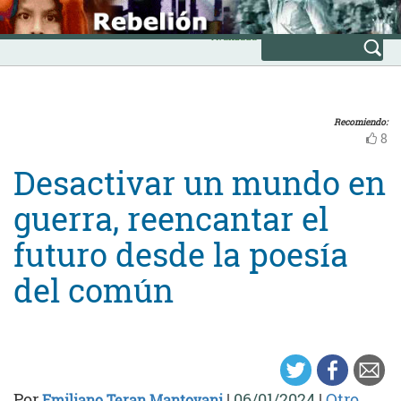
Skip
INICIO
to
Avanzada
content
Recomiendo:
8
Desactivar un mundo en
guerra, reencantar el
futuro desde la poesía
del común
Por
|
06/01/2024
|
Otro
Emiliano Teran Mantovani