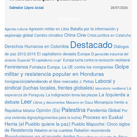
Salvador López Arnal
28/07/2026
ETIQUETAS
Batalla por la información y
Agresión militar en Libia
Agenda cultural
Cine
China
espionaje global
Cambio climático
Crisis política en Cataluña
Destacado
Derechos Humanos en Colombia
Diálogos
de paz 2012-2015
El capitalismo devasta Europa
El genocidio industrial del
amianto
Especial "El capitalismo cruje"
Europa lucha contra la revolución neoliberal
Golpe
Feminismos
Fortaleza Europa. La UE contra los inmigrantes
militar y resistencia popular en Honduras
Laboral y
Inmigración(defendiendo el libre mercado)
J. Petras
sindical (luchas locales, frentes globales)
La
laboratorio neoliberal
La Izquierda a
La indignación toma las plazas
esperanza de Paraguay
Leer
debate
Monarquía frente a
Libros y documentos
Masacre en Gaza
Palestina
Pandemia Global
Opinión (Es)
República
Música
Por
Proceso en Euskal
una vivienda digna(Argumentos para la lucha)
Herria (el Pueblo quiere la paz)
Pueblo Mapuche: Cinco siglos
de Resistencia
Rebelión recomienda
Rebelión en los cuarteles
Revoluciones en el mundo árabe