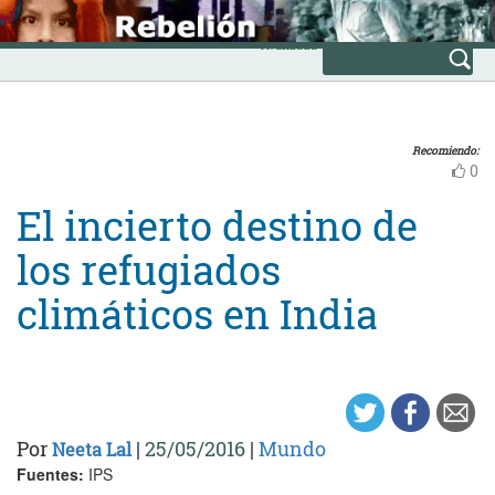
Skip
INICIO
to
Avanzada
content
Recomiendo:
0
El incierto destino de
los refugiados
climáticos en India
Por
|
25/05/2016
|
Mundo
Neeta Lal
Fuentes:
IPS