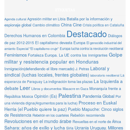
ETIQUETAS
Batalla por la información y
Agresión militar en Libia
Agenda cultural
Cine
China
espionaje global
Cambio climático
Crisis política en Cataluña
Destacado
Derechos Humanos en Colombia
Diálogos
de paz 2012-2015
El capitalismo devasta Europa
El genocidio industrial del
amianto
Especial "El capitalismo cruje"
Europa lucha contra la revolución neoliberal
Golpe
Feminismos
Fortaleza Europa. La UE contra los inmigrantes
militar y resistencia popular en Honduras
Laboral y
Inmigración(defendiendo el libre mercado)
J. Petras
sindical (luchas locales, frentes globales)
La
laboratorio neoliberal
La Izquierda a
La indignación toma las plazas
esperanza de Paraguay
Leer
debate
Monarquía frente a
Libros y documentos
Masacre en Gaza
Palestina
Pandemia Global
Opinión (Es)
República
Música
Por
Proceso en Euskal
una vivienda digna(Argumentos para la lucha)
Herria (el Pueblo quiere la paz)
Pueblo Mapuche: Cinco siglos
de Resistencia
Rebelión recomienda
Rebelión en los cuarteles
Revoluciones en el mundo árabe
Revueltas en el norte de África
Sahara: años de exilio y lucha
Ucrania
Uruguay. Millones
Siria