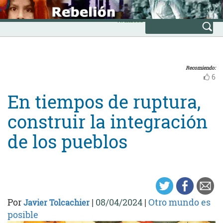
Skip
INICIO
to
Avanzada
content
Recomiendo:
6
En tiempos de ruptura,
construir la integración
de los pueblos
Por
|
08/04/2024
|
Otro mundo es
Javier Tolcachier
posible