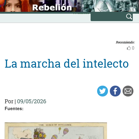
Skip
INICIO
to
Avanzada
content
Recomiendo:
0
La marcha del intelecto
Por
|
09/05/2026
Fuentes: