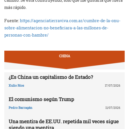
cambio. Se está construyendo, sólo que me gustaría que fuera
más rápido.
Fuente:
https://agenciatierraviva.com.ar/cumbre-de-la-onu-
sobre-alimentacion-no-beneficiara-a-las-millones-de-
personas-con-hambre/
CHINA
¿Es China un capitalismo de Estado?
Xulio Ríos
17/07/2026
El comunismo según Trump
Pedro Barragán
11/07/2026
Una mentira de EE.UU. repetida mil veces sigue
siendo una mentira