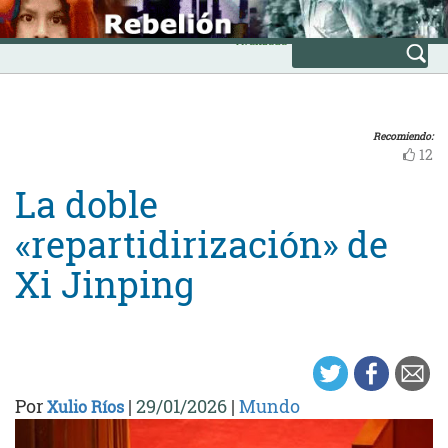
Skip
INICIO
to
Avanzada
content
Recomiendo:
12
La doble
«repartidirización» de
Xi Jinping
Por
|
29/01/2026
|
Mundo
Xulio Ríos