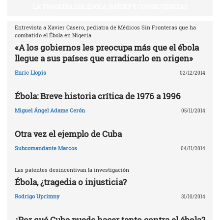
LA TRAGEDIA DEL ÉBOLA, RAÍCES Y CONSECUENCIAS
Entrevista a Xavier Casero, pediatra de Médicos Sin Fronteras que ha
combatido el Ébola en Nigeria
«A los gobiernos les preocupa más que el ébola
llegue a sus países que erradicarlo en origen»
Enric Llopis
02/12/2014
Ébola: Breve historia crítica de 1976 a 1996
Miguel Ángel Adame Cerón
05/11/2014
Otra vez el ejemplo de Cuba
Subcomandante Marcos
04/11/2014
Las patentes desincentivan la investigación
Ébola, ¿tragedia o injusticia?
Rodrigo Uprimny
31/10/2014
¿Por qué Cuba puede hacer tanto contra el ébola?