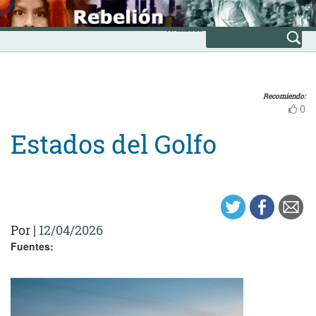
Skip
INICIO
to
Avanzada
content
Recomiendo:
0
Estados del Golfo
Por
|
12/04/2026
Fuentes: