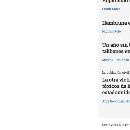
Afganistán 
Guadi Calvo
Hambruna e
Higinio Polo
Un año sin 
talibanes e
Mirko C. Trudeau
La población civil
La otra víc
tóxicos de l
estadounid
Amy Goodman - D
Entrevista a la es