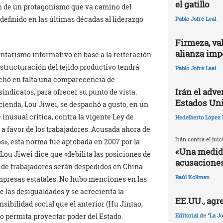
el gatillo
ón de un protagonismo que va camino del
efinido en las últimas décadas al liderazgo
Pablo Jofré Leal
Firmeza, val
alianza impe
entarismo informativo en base a la reiteración
structuración del tejido productivo tendrá
Pablo Jofré Leal
echó en falta una comparecencia de
Irán el adv
indicatos, para ofrecer su punto de vista.
Estados Un
ienda, Lou Jiwei, se despachó a gusto, en un
 inusual crítica, contra la vigente Ley de
Hedelberto López 
a favor de los trabajadores. Acusada ahora de
Irán contra el jui
s», esta norma fue aprobada en 2007 por la
«Una medida
Lou Jiwei dice que «debilita las posiciones de
acusaciones
 de trabajadores serán despedidos en China
Raúl Kollman
mpresas estatales. No hubo menciones en las
e las desigualdades y se acrecienta la
EE.UU., agr
sibilidad social que el anterior (Hu Jintao,
o permita proyectar poder del Estado.
Editorial de "La J