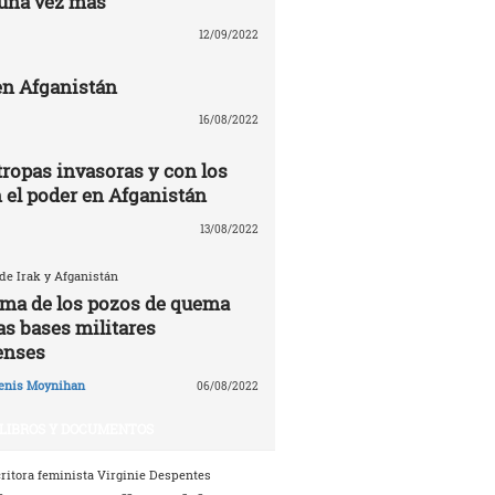
una vez más
12/09/2022
n Afganistán
16/08/2022
tropas invasoras y con los
n el poder en Afganistán
13/08/2022
 de Irak y Afganistán
tima de los pozos de quema
as bases militares
enses
enis Moynihan
06/08/2022
LIBROS Y DOCUMENTOS
critora feminista Virginie Despentes