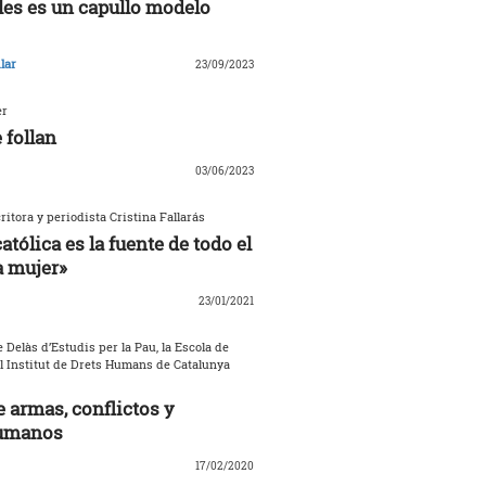
les es un capullo modelo
lar
23/09/2023
er
 follan
03/06/2023
critora y periodista Cristina Fallarás
católica es la fuente de todo el
a mujer»
23/01/2021
 Delàs d’Estudis per la Pau, la Escola de
el Institut de Drets Humans de Catalunya
 armas, conflictos y
umanos
17/02/2020