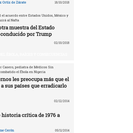
 Ortiz de Zárate
18/10/2018
d el acuerdo entre Estados Unidos, México y
irá al Nafta
otra muestra del Estado
 conducido por Trump
02/10/2018
DEL ÉBOLA, RAÍCES Y CONSECUENCIAS
er Casero, pediatra de Médicos Sin
combatido el Ébola en Nigeria
ernos les preocupa más que el
 a sus países que erradicarlo
02/12/2014
 historia crítica de 1976 a
me Cerón
05/11/2014