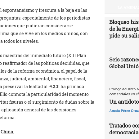
LA AMENAZ
l espontaneismo y frescura a la baja en las
 preguntas, especialmente de los periodistas
Bloqueo hist
tuaciones que pudieran considerarse
de la Energ
lima que se vive en los medios chinos, con
pide su sali
 todos los niveles.
as maestras del inmediato futuro (XIII Plan
Seis razones
 reafirmador de las políticas decididas, que
Global Uni
les de la reforma económica, el papel de la
a, judicial, ambiental, financiero, fiscal,
para preservar la lealtad al PCCh ha primado
Prólogo del libro
M
Ello connota la particularidad del momento
comerciales en el
Un antídoto
vitar fisuras o el surgimiento de dudas sobre la
 aplicación general de las decisiones
Amaia Pérez Oroz
reforma.
Tratados com
a China.
democracia