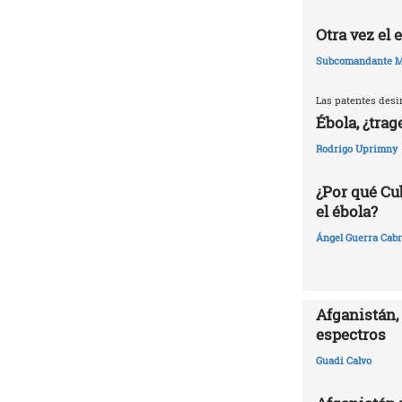
Otra vez el
Subcomandante M
Las patentes desi
Ébola, ¿trag
Rodrigo Uprimny
¿Por qué Cu
el ébola?
Ángel Guerra Cabr
Afganistán, 
espectros
Guadi Calvo