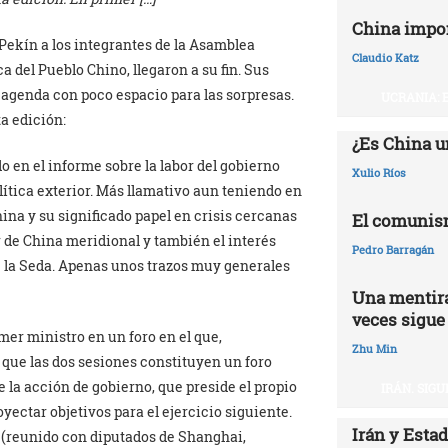
China impo
ekín a los integrantes de la Asamblea
Claudio Katz
a del Pueblo Chino, llegaron a su fin. Sus
agenda con poco espacio para las sorpresas.
UCRANIA: 
a edición:
¿Es China u
o en el informe sobre la labor del gobierno
Xulio Ríos
lítica exterior. Más llamativo aun teniendo en
na y su significado papel en crisis cercanas
El comunis
 de China meridional y también el interés
Pedro Barragán
de la Seda. Apenas unos trazos muy generales
Una mentira
veces sigue
mer ministro en un foro en el que,
Zhu Min
 que las dos sesiones constituyen un foro
la acción de gobierno, que preside el propio
IRÁN. SIG
yectar objetivos para el ejercicio siguiente.
Irán y Esta
i (reunido con diputados de Shanghai,