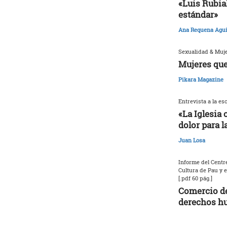
«Luis Rubia
estándar»
Ana Requena Agui
Sexualidad & Muj
Mujeres que
Pikara Magazine
Entrevista a la es
«La Iglesia 
dolor para l
Juan Losa
Informe del Centre
Cultura de Pau y 
[.pdf 60 pág.]
Comercio de
derechos h