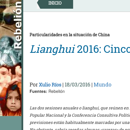
Skip
INICIO
to
content
Particularidades en la situación de China
Lianghui
2016: Cinco
Por
|
18/03/2016
|
Mundo
Xulio Ríos
Fuentes:
Rebelión
Las dos sesiones anuales o lianghui, que reúnen en 
Popular Nacional y la Conferencia Consultiva Polític
previsiones están habitualmente marcadas por una 
No obstante, cabría reseñar algunas «rarezas» de est