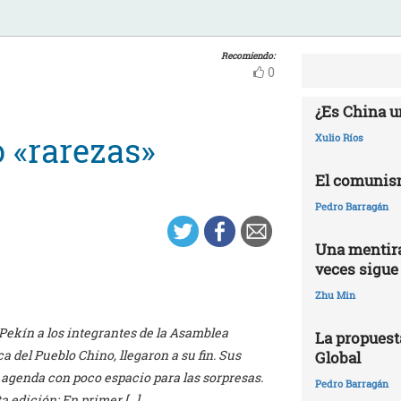
Recomiendo:
0
¿Es China u
 «rarezas»
Xulio Ríos
El comunis
Pedro Barragán
Una mentira
veces sigue
Zhu Min
Pekín a los integrantes de la Asamblea
La propuest
a del Pueblo Chino, llegaron a su fin. Sus
Global
agenda con poco espacio para las sorpresas.
Pedro Barragán
a edición: En primer […]