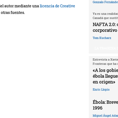
Gonzalo Fernández
 del autor mediante una
licencia de Creative
 otras fuentes.
Ya es una realida
Canadá que sustitu
NAFTA 2.0: 
corporativo
Tom Kucharz
LA TRAGEDIA 
Entrevista a Xavi
Fronteras que ha 
«A los gobi
ébola llegue
en origen»
Enric Llopis
Ébola: Breve
1996
Miguel Ángel Ada