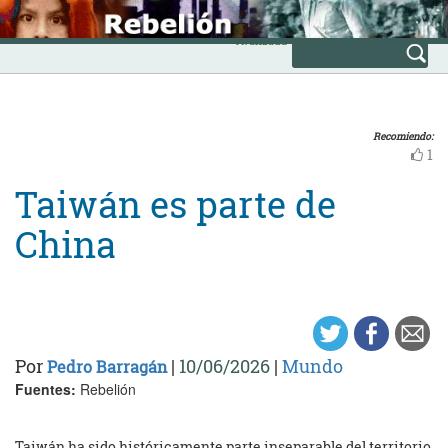
Skip
INICIO
to
Avanzada
content
Recomiendo:
1
Taiwán es parte de
China
Por
|
10/06/2026
|
Mundo
Pedro Barragán
Fuentes:
Rebelión
Taiwán ha sido históricamente parte inseparable del territorio