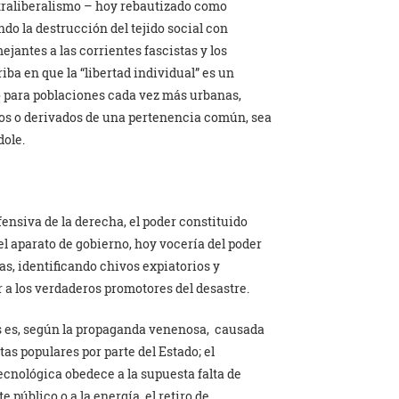
ltraliberalismo – hoy rebautizado como
ndo la destrucción del tejido social con
jantes a las corrientes fascistas y los
iba en que la “libertad individual” es un
para poblaciones cada vez más urbanas,
os o derivados de una pertenencia común, sea
ndole.
ofensiva de la derecha, el poder constituido
 el aparato de gobierno, hoy vocería del poder
as, identificando chivos expiatorios y
a los verdaderos promotores del desastre.
s es, según la propaganda venenosa, causada
as populares por parte del Estado; el
ecnológica obedece a la supuesta falta de
te público o a la energía, el retiro de