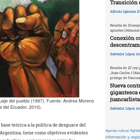
Transición 
Alfredo Iglesias 
Reseña de
Ecoespi
apuntes
(Almuzara
Conexión c
descentrami
Salvador López Ar
Reseña de
El rey 
Juan Carlos I
(Akal
prólogo de Pascua
Nueva contri
gigantesca 
juancarlista
aje del pueblo (1997). Fuente: Andrea Moreno
l del Ecuador, 2010).
Salvador López Ar
 base teórica a la política de desguace del
Agresi
Agenda cultural
 Argentina, tiene como objetivos evidentes
información y espio