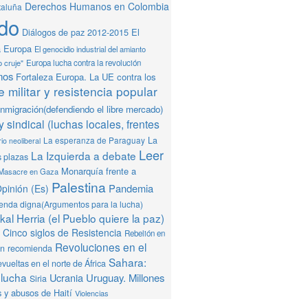
Derechos Humanos en Colombia
taluña
do
Diálogos de paz 2012-2015
El
a Europa
El genocidio industrial del amianto
o cruje"
Europa lucha contra la revolución
mos
Fortaleza Europa. La UE contra los
 militar y resistencia popular
Inmigración(defendiendo el libre mercado)
y sindical (luchas locales, frentes
La
La esperanza de Paraguay
io neoliberal
Leer
La Izquierda a debate
s plazas
Monarquía frente a
Masacre en Gaza
Palestina
Pandemia
pinión (Es)
ienda digna(Argumentos para la lucha)
al Herria (el Pueblo quiere la paz)
Cinco siglos de Resistencia
Rebelión en
Revoluciones en el
ón recomienda
Sahara:
vueltas en el norte de África
 lucha
Ucrania
Uruguay. Millones
Siria
 y abusos de Haití
Violencias