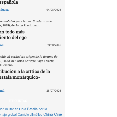
española
Diéguez
04/08/2026
ritualidad para laicos. Cuadernos de
, 2025), de Jorge Riechmann
on todo más
ento del ego
nal
03/08/2026
golfo. El verdadero origen de la fortuna de
, 2026), de Carlos Enrique Bayo Falcón;
l Serrano
bución a la crítica de la
estafa monárquico-
nal
28/07/2026
ETIQUETAS
Batalla por la
ón militar en Libia
Cine
China
naje global
Cambio climático