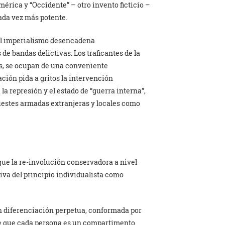
érica y “Occidente” – otro invento ficticio –
cada vez más potente.
el imperialismo desencadena
de bandas delictivas. Los traficantes de la
s, se ocupan de una conveniente
ción pida a gritos la intervención
 la represión y el estado de “guerra interna”,
huestes armadas extranjeras y locales como
igue la re-involución conservadora a nivel
iva del principio individualista como
en diferenciación perpetua, conformada por
de que cada persona es un compartimento