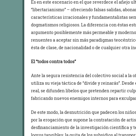
Es en este escenario en el que reverdece el añejo u
“libertarianismo” – ofreciendo falsas salidas, abona
características irracionales y fundamentalistas seme
dogmatismos religiosos. La diferencia con éstas estr
argumento posiblemente más permeable y moderno 
renuentes a aceptar sin más paradigmas teocéntric
ésta de clase, de nacionalidad o de cualquier otra í
El “todos contra todos”
Ante la segura resistencia del colectivo social a la 
utiliza su vieja táctica de “divide y reinarás”. Desde
real, se difunden libelos que pretenden repartir culp
fabricando nuevos enemigos internos para exculpar 
De este modo, la desnutrición que padecen los niño
por la erogación que supone la contratación de artist
desfinanciamiento de la investigación científica y t
logros tangibles; la quita de los subsidios al transpor