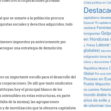
io colectivo a corporaciones privadas
Crisis política en Ca
Destaca
capitalismo devast
l que se somete a la población procura
Especial "El capitalism
nquistas sociales y derechos adquiridos, todo
Feminis
neoliberal
Golpe
inmigrantes
en Honduras
egímenes impuestos ya anteriormente por
Laboral 
J. Petras
persigue una estrategia de demolición
globales)
laborator
indignación toma la
Libros y documentos
O
República
Música
Global
Por una viv
es un importante escollo para el desarrollo del
Proceso en Eusk
s corporaciones. De allí que tanto sindicatos
Pueblo Mapuche: 
tituyan hoy el principal blanco de los
Rebeli
los cuarteles
mundo árabe
Re
 ostensibles en estas estructuras, en parte
años de exilio y
falta de la misma), las agrupaciones
de columnas
Usos
s y de movilización que la ofensiva capitalista