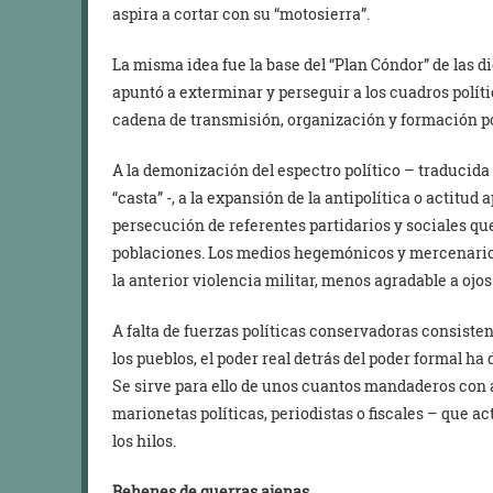
aspira a cortar con su “motosierra”.
La misma idea fue la base del “Plan Cóndor” de las d
apuntó a exterminar y perseguir a los cuadros polít
cadena de transmisión, organización y formación pol
A la demonización del espectro político – traducida
“casta” -, a la expansión de la antipolítica o actitud
persecución de referentes partidarios y sociales qu
poblaciones. Los medios hegemónicos y mercenarios 
la anterior violencia militar, menos agradable a ojo
A falta de fuerzas políticas conservadoras consiste
los pueblos, el poder real detrás del poder formal ha
Se sirve para ello de unos cuantos mandaderos con
marionetas políticas, periodistas o fiscales – que
los hilos.
Rehenes de guerras ajenas