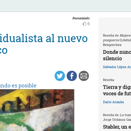
Recomiendo:
6
idualista al nuevo
Reseña de
Mujeres
posguerra
(Libélu
Bengoechea
co
Donde nunca
silencio
Salvador López Ar
Reseña
ndo es posible
Tierra y dig
voces de fu
Darío Aranda
Reseña de
La tran
Jorge Urdánoz Ga
Stabler, un 