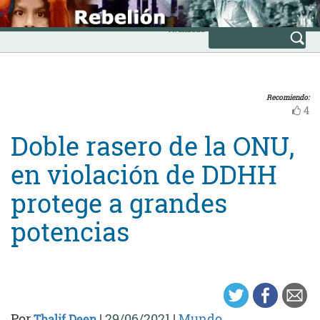
Skip
INICIO
to
Avanzada
content
Recomiendo:
4
Doble rasero de la ONU,
en violación de DDHH
protege a grandes
potencias
Por
|
29/06/2021
|
Mundo
Thalif Deen