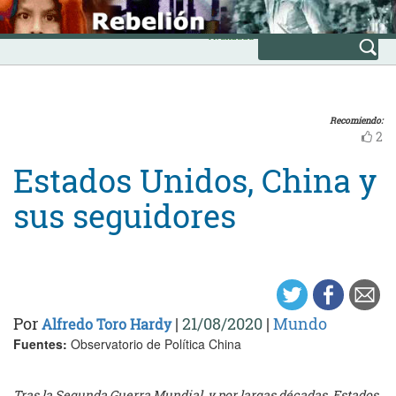
Skip
INICIO
to
Avanzada
content
Recomiendo:
2
Estados Unidos, China y
sus seguidores
Por
|
21/08/2020
|
Mundo
Alfredo Toro Hardy
Fuentes:
Observatorio de Política China
Tras la Segunda Guerra Mundial, y por largas décadas, Estados