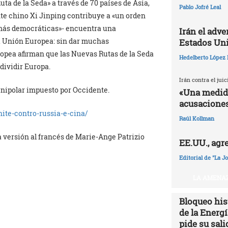
ta de la Seda» a través de 70 países de Asia,
Pablo Jofré Leal
nte chino Xi Jinping contribuye a «un orden
 más democráticas»- encuentra una
Irán el adv
a Unión Europea: sin dar muchas
Estados Un
opea afirman que las Nuevas Rutas de la Seda
Hedelberto López 
 dividir Europa.
Irán contra el jui
 unipolar impuesto por Occidente.
«Una medida
acusaciones
unite-contro-russia-e-cina/
Raúl Kollman
la versión al francés de Marie-Ange Patrizio
EE.UU., agr
Editorial de "La J
LA AMENAZ
Bloqueo hist
de la Energ
pide su sali