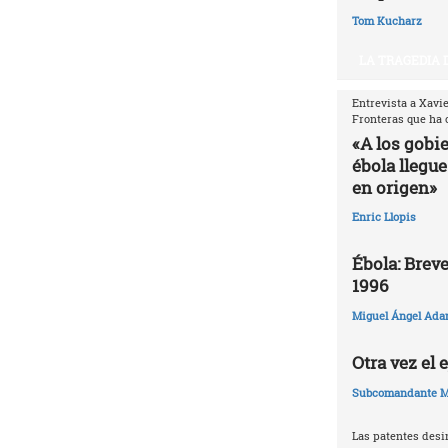
Tom Kucharz
LA TRAGEDIA 
Entrevista a Xavi
Fronteras que ha 
«A los gobi
ébola llegue
en origen»
Enric Llopis
Ébola: Breve
1996
Miguel Ángel Ada
Otra vez el
Subcomandante M
Las patentes desi