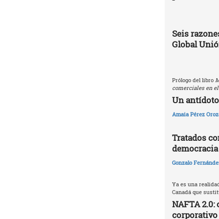
Seis razones
Global Uni
Prólogo del libro
M
comerciales en el
Un antídoto
Amaia Pérez Oroz
Tratados com
democracia
Gonzalo Fernández
Ya es una realida
Canadá que sustitu
NAFTA 2.0: 
corporativo