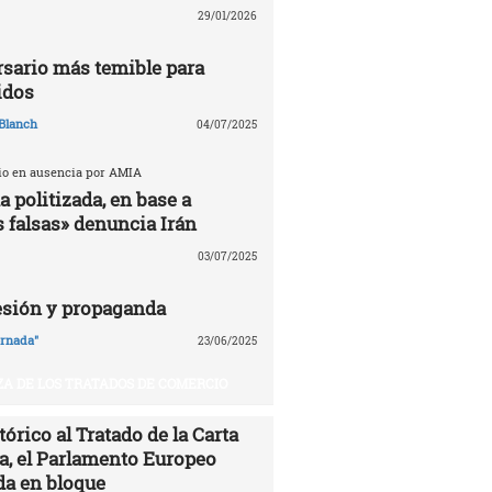
29/01/2026
ersario más temible para
idos
Blanch
04/07/2025
cio en ausencia por AMIA
 politizada, en base a
 falsas» denuncia Irán
03/07/2025
esión y propaganda
ornada"
23/06/2025
A DE LOS TRATADOS DE COMERCIO
órico al Tratado de la Carta
ía, el Parlamento Europeo
da en bloque