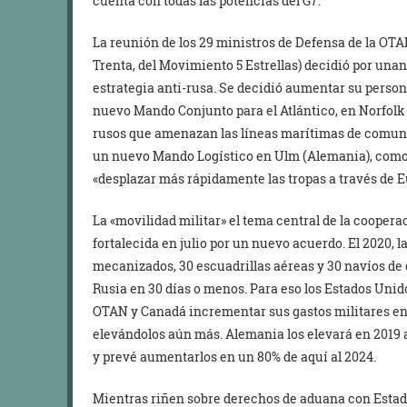
cuenta con todas las potencias del G7.
La reunión de los 29 ministros de Defensa de la OTAN
Trenta, del Movimiento 5 Estrellas) decidió por un
estrategia anti-rusa. Se decidió aumentar su person
nuevo Mando Conjunto para el Atlántico, en Norfolk
rusos que amenazan las líneas marítimas de comuni
un nuevo Mando Logístico en Ulm (Alemania), como 
«desplazar más rápidamente las tropas a través de E
La «movilidad militar» el tema central de la cooper
fortalecida en julio por un nuevo acuerdo. El 2020,
mecanizados, 30 escuadrillas aéreas y 30 navíos de
Rusia en 30 días o menos. Para eso los Estados Unido
OTAN y Canadá incrementar sus gastos militares en 
elevándolos aún más. Alemania los elevará en 2019 a
y prevé aumentarlos en un 80% de aquí al 2024.
Mientras riñen sobre derechos de aduana con Estad