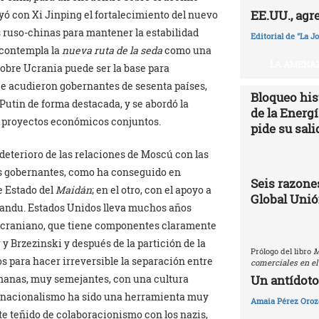
EE.UU., agr
yó con Xi Jinping el fortalecimiento del nuevo
s ruso-chinas para mantener la estabilidad
Editorial de "La J
 contempla la
nueva ruta de la seda
como una
LA AMENAZ
sobre Ucrania puede ser la base para
que acudieron gobernantes de sesenta países,
Bloqueo hist
a Putin de forma destacada, y se abordó la
de la Energ
os proyectos económicos conjuntos.
pide su sali
 deterioro de las relaciones de Moscú con las
sus gobernantes, como ha conseguido en
Seis razones
e Estado del
Maidán
; en el otro, con el apoyo a
Global Uni
 Sandu. Estados Unidos lleva muchos años
ucraniano, que tiene componentes claramente
r y Brzezinski y después de la partición de la
Prólogo del libro
M
s para hacer irreversible la separación entre
comerciales en el
Un antídoto
manas, muy semejantes, con una cultura
el nacionalismo ha sido una herramienta muy
Amaia Pérez Oroz
te teñido de colaboracionismo con los nazis,