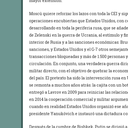
mayor extensión.
Moscú quiere reforzar los lazos con toda la CEI y si
operaciones encubiertas que Estados Unidos, con co
desarrollando en toda la periferia rusa, que se añad
de Zelenski en la guerra de Ucrania, al estímulo y f
interior de Rusia y a las sanciones económicas: Br
sanciones, y Estados Unidos y el G-7 otros semejant
transacciones bloqueadas y más de 1.500 personas y e
circulación. En conjunto, una verdadera guerra dir
militar directo, con el objetivo de quebrar la econom
del país. El pretexto ha sido la intervención rusa e
se remonta a muchos años atrás: la cajita con un botó
entregó a Lavrov en 2009 para reiniciar las relaci
en 2014 la cooperación comercial y militar argumen
cuando en realidad Estados Unidos organizó ese año
presidente Yanukóvich e instauró una dictadura co
Después de la cumbre de Bishkek, Putin se dirigió 