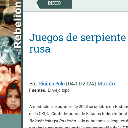
Skip
INICIO
to
content
Juegos de serpiente 
rusa
Por
|
04/01/2024
|
Mundo
Higinio Polo
Fuentes:
El viejo topo
A mediados de octubre de 2023 se celebró en Bishkek
de la CEI, la Confederación de Estados Independiente
Belavézhskaya Pushcha
, solo ocho meses después d
aprobado por gran mayoría la conservación de la UR