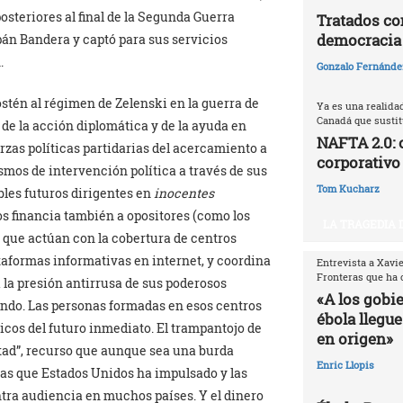
osteriores al final de la Segunda Guerra
Tratados com
democracia
pán Bandera y captó para sus servicios
.
Gonzalo Fernández
stén al régimen de Zelenski en la guerra de
Ya es una realida
Canadá que sustitu
, de la acción diplomática y de la ayuda en
NAFTA 2.0: 
rzas políticas partidarias del acercamiento a
corporativo
os de intervención política a través de sus
Tom Kucharz
bles futuros dirigentes en
inocentes
s financia también a opositores (como los
LA TRAGEDIA 
s que actúan con la cobertura de centros
taformas informativas en internet, y coordina
Entrevista a Xavi
Fronteras que ha 
 la presión antirrusa de sus poderosos
«A los gobi
undo. Las personas formadas en esos centros
ébola llegue
ticos del futuro inmediato. El trampantojo de
en origen»
ertad”, recurso que aunque sea una burda
Enric Llopis
rras que Estados Unidos ha impulsado y las
ntra audiencia en muchos países. Y el dinero