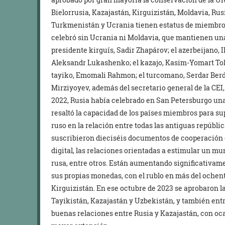
Bielorrusia, Kazajastán, Kirguizistán, Moldavia, Ru
Turkmenistán y Ucrania tienen estatus de miembro
celebró sin Ucrania ni Moldavia, que mantienen una 
presidente kirguís, Sadir Zhapárov; el azerbeijano, I
Aleksandr Lukashenko; el kazajo, Kasim-Yomart Toká
tayiko, Emomali Rahmon; el turcomano, Serdar Berd
Mirziyoyev, además del secretario general de la CEI
2022, Rusia había celebrado en San Petersburgo un
resaltó la capacidad de los países miembros para sup
ruso en la relación entre todas las antiguas repúblic
suscribieron dieciséis documentos de cooperación 
digital, las relaciones orientadas a estimular un mun
rusa, entre otros. Están aumentando significativam
sus propias monedas, con el rublo en más del ochen
Kirguizistán. En ese octubre de 2023 se aprobaron l
Tayikistán, Kazajastán y Uzbekistán, y también entre 
buenas relaciones entre Rusia y Kazajastán, con ocas