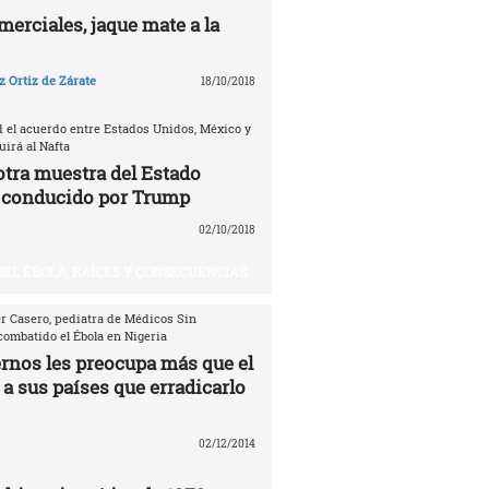
erciales, jaque mate a la
 Ortiz de Zárate
18/10/2018
d el acuerdo entre Estados Unidos, México y
irá al Nafta
otra muestra del Estado
 conducido por Trump
02/10/2018
DEL ÉBOLA, RAÍCES Y CONSECUENCIAS
er Casero, pediatra de Médicos Sin
combatido el Ébola en Nigeria
ernos les preocupa más que el
 a sus países que erradicarlo
02/12/2014