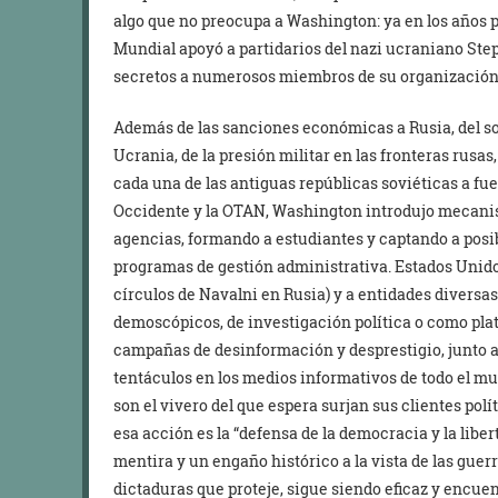
algo que no preocupa a Washington: ya en los años p
Mundial apoyó a partidarios del nazi ucraniano Ste
secretos a numerosos miembros de su organización
Además de las sanciones económicas a Rusia, del so
Ucrania, de la presión militar en las fronteras rusas
cada una de las antiguas repúblicas soviéticas a fue
Occidente y la OTAN, Washington introdujo mecanism
agencias, formando a estudiantes y captando a posi
programas de gestión administrativa. Estados Unido
círculos de Navalni en Rusia) y a entidades diversa
demoscópicos, de investigación política o como pla
campañas de desinformación y desprestigio, junto a
tentáculos en los medios informativos de todo el m
son el vivero del que espera surjan sus clientes polí
esa acción es la “defensa de la democracia y la lib
mentira y un engaño histórico a la vista de las gue
dictaduras que proteje, sigue siendo eficaz y encue