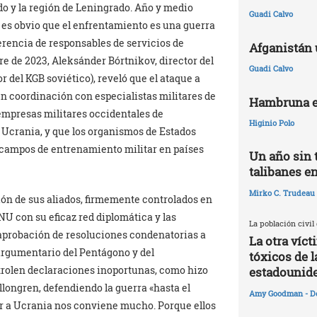
o y la región de Leningrado. Año y medio
Guadi Calvo
 es obvio que el enfrentamiento es una guerra
ferencia de responsables de servicios de
Afganistán 
re de 2023, Aleksánder Bórtnikov, director del
Guadi Calvo
 del KGB soviético), reveló que el ataque a
en coordinación con especialistas militares de
Hambruna e
 empresas militares occidentales de
Higinio Polo
 Ucrania, y que los organismos de Estados
 campos de entrenamiento militar en países
Un año sin 
talibanes e
Mirko C. Trudeau
ón de sus aliados, firmemente controlados en
NU con su eficaz red diplomática y las
La población civil
 aprobación de resoluciones condenatorias a
La otra víc
 argumentario del Pentágono y del
tóxicos de l
rolen declaraciones inoportunas, como hizo
estadounid
Ollongren, defendiendo la guerra «hasta el
Amy Goodman - D
ar a Ucrania nos conviene mucho. Porque ellos