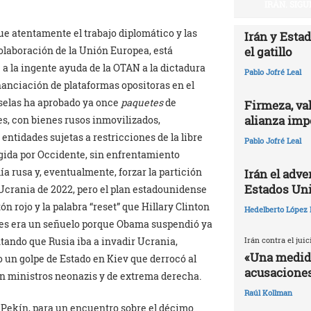
IRÁN. SIG
gue atentamente el trabajo diplomático y las
Irán y Esta
el gatillo
laboración de la Unión Europea, está
e a la ingente ayuda de la OTAN a la dictadura
Pablo Jofré Leal
inanciación de plataformas opositoras en el
uselas ha aprobado ya once
paquetes
de
Firmeza, val
alianza impe
es, con bienes rusos inmovilizados,
ntidades sujetas a restricciones de la libre
Pablo Jofré Leal
igida por Occidente, sin enfrentamiento
ía rusa y, eventualmente, forzar la partición
Irán el adv
Estados Un
n Ucrania de 2022, pero el plan estadounidense
n rojo y la palabra “reset” que Hillary Clinton
Hedelberto López 
ones era un señuelo porque Obama suspendió ya
Irán contra el jui
tando que Rusia iba a invadir Ucrania,
«Una medida
 un golpe de Estado en Kiev que derrocó al
acusaciones
n ministros neonazis y de extrema derecha.
Raúl Kollman
a Pekín, para un encuentro sobre el décimo