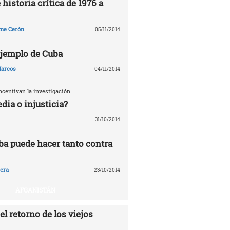
 historia crítica de 1976 a
me Cerón
05/11/2014
 ejemplo de Cuba
arcos
04/11/2014
ncentivan la investigación
edia o injusticia?
31/10/2014
ba puede hacer tanto contra
era
23/10/2014
AFGANISTÁN
el retorno de los viejos