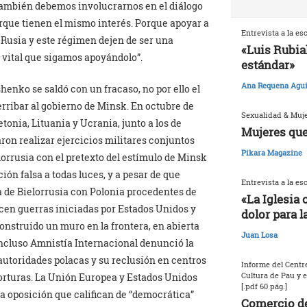
también debemos involucrarnos en el diálogo
rque tienen el mismo interés. Porque apoyar a
Entrevista a la es
Rusia y este régimen dejen de ser una
«Luis Rubia
s vital que sigamos apoyándolo”.
estándar»
Ana Requena Agui
henko se saldó con un fracaso, no por ello el
rribar al gobierno de Minsk. En octubre de
Sexualidad & Muj
etonia, Lituania y Ucrania, junto a los de
Mujeres que
ron realizar ejercicios militares conjuntos
Pikara Magazine
orrusia con el pretexto del estímulo de Minsk
ión falsa a todas luces, y a pesar de que
Entrevista a la es
a de Bielorrusia con Polonia procedentes de
«La Iglesia 
ecen guerras iniciadas por Estados Unidos y
dolor para l
onstruido un muro en la frontera, en abierta
Juan Losa
ncluso Amnistía Internacional denunció la
 autoridades polacas y su reclusión en centros
Informe del Centre
Cultura de Pau y 
torturas. La Unión Europea y Estados Unidos
[.pdf 60 pág.]
a oposición que califican de “democrática”
Comercio de