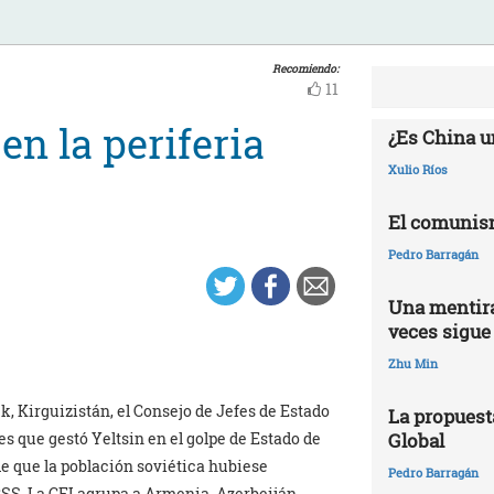
Recomiendo:
11
en la periferia
¿Es China u
Xulio Ríos
El comunis
Pedro Barragán
Una mentira
veces sigue
Zhu Min
, Kirguizistán, el Consejo de Jefes de Estado
La propuest
Global
s que gestó Yeltsin en el golpe de Estado de
e que la población soviética hubiese
Pedro Barragán
SS. La CEI agrupa a Armenia, Azerbeiján,