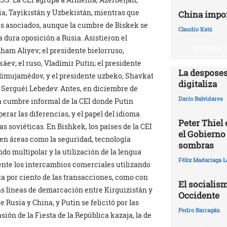
sia, Tayikistán y Uzbekistán, mientras que
China impo
s asociados, aunque la cumbre de Biskek se
Claudio Katz
dura oposición a Rusia. Asistieron el
UCRANIA: 
lham Aliyev; el presidente bielorruso,
ev; el ruso, Vladímir Putin; el presidente
La desposes
imujamédov, y el presidente uzbeko, Shavkat
digitaliza
, Serguéi Lebedev. Antes, en diciembre de
Darío Balvidares
a cumbre informal de la CEI donde Putin
erar las diferencias, y el papel del idioma
Peter Thiel
as soviéticas. En Bishkek, los países de la CEI
el Gobierno
en áreas como la seguridad, tecnología
sombras
do multipolar y la utilización de la lengua
Félix Madariaga L
ente los intercambios comerciales utilizando
ta por ciento de las transacciones, como con
El socialism
as líneas de demarcación entre Kirguizistán y
Occidente
Rusia y China, y Putin se felicitó por las
Pedro Barragán
ión de la Fiesta de la República kazaja, la de