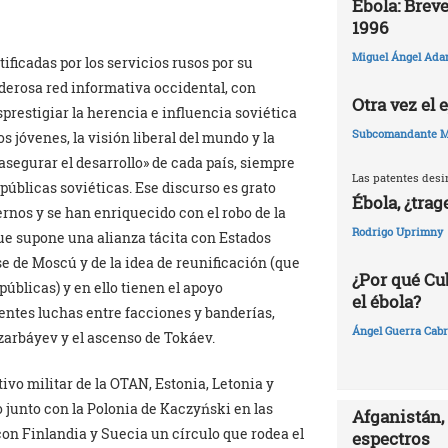
Ébola: Breve
1996
Miguel Ángel Ada
ificadas por los servicios rusos por su
erosa red informativa occidental, con
Otra vez el
sprestigiar la herencia e influencia soviética
Subcomandante M
s jóvenes, la visión liberal del mundo y la
segurar el desarrollo» de cada país, siempre
Las patentes desi
epúblicas soviéticas. Ese discurso es grato
Ébola, ¿trag
ernos y se han enriquecido con el robo de la
Rodrigo Uprimny
que supone una alianza tácita con Estados
se de Moscú y de la idea de reunificación (que
¿Por qué Cu
úblicas) y en ello tienen el apoyo
el ébola?
entes luchas entre facciones y banderías,
Ángel Guerra Cabr
zarbáyev y el ascenso de Tokáev.
tivo militar de la OTAN, Estonia, Letonia y
 junto con la Polonia de Kaczyński en las
Afganistán, 
con Finlandia y Suecia un círculo que rodea el
espectros