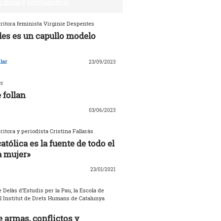
LIBROS Y DOCUMENTOS
critora feminista Virginie Despentes
les es un capullo modelo
lar
23/09/2023
er
 follan
03/06/2023
critora y periodista Cristina Fallarás
católica es la fuente de todo el
a mujer»
23/01/2021
 Delàs d’Estudis per la Pau, la Escola de
el Institut de Drets Humans de Catalunya
 armas, conflictos y