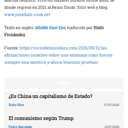
Martha Gellhorn. Vivió en Nazaret durante veinte años, de
donde regresó en 2021 al Reino Unido. Sitio web y blog:
www.jonathan-cook.net
Texto en inglés:
Middle East Eye
,
traducido por
Sinfo
Fernández.
Fuente:
https://vocesdelmundoes.com/2026/05/31/las-
afirmaciones-israelies-sobre-una-amenaza-irani-fueron-
siempre-una-mentira-y-ahora-tenemos-pruebas/
CHINA
¿Es China un capitalismo de Estado?
Xulio Ríos
17/07/2026
El comunismo según Trump
Pedro Barragán
11/07/2026