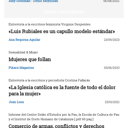
Amy Goodman - Denis Moynihan
06/08/2022
LIBROS Y DOCUMENTOS
Entrevista a la escritora feminista Virginie Despentes
«Luis Rubiales es un capullo modelo estándar»
Ana Requena Aguilar
23/09/2023
Sexualidad & Mujer
Mujeres que follan
Pikara Magazine
03/06/2023
Entrevista a la escritora y periodista Cristina Fallarás
«La Iglesia católica es la fuente de todo el dolor
para la mujer»
Juan Losa
23/01/2021
Informe del Centre Delàs d’Estudis per la Pau, la Escola de Cultura de Pau
y el Institut de Drets Humans de Catalunya [.pdf 60 pág.]
Comercio de armas, conflictos y derechos