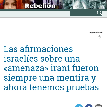
Skip
INICIO
to
Avanzada
content
Recomiendo:
9
Las afirmaciones
israelíes sobre una
«amenaza» iraní fueron
siempre una mentira y
ahora tenemos pruebas