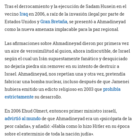
Tras el derrocamiento y la ejecución de Sadam Husein en el
vecino
Iraq
en 2006, a raíz de la invasión ilegal por parte de
Estados Unidos y
Gran Bretaña
, se presentó a Ahmadineyad
como la nueva amenaza implacable para la paz regional.
Las afirmaciones sobre Ahmadineyad dieron por primera vez
un aire de verosimilitud al guion, ahora indiscutible, de Israel
según el cual un Irán supuestamente fanático y desquiciado
no dejaría piedra sin remover en su intento de destruir a
Israel. Ahmadineyad, nos repetían una y otra vez, pretendía
fabricar una bomba nuclear, incluso después de que Jamenei
hubiera emitido un edicto religioso en 2003 que
prohibía
estrictamente
su desarrollo.
En 2006 Ehud Olmert, entonces primer ministro israelí,
advirtió al mundo
de que Ahmadineyad era un «psicópata de la
peor calaña», y añadió: «Habla como lo hizo Hitler en su época
sobre el exterminio de toda la nación judía».