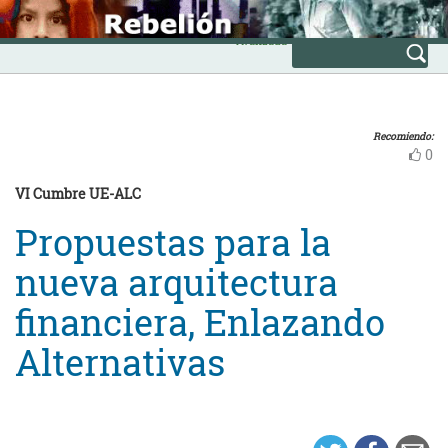
Skip
INICIO
to
Avanzada
content
Recomiendo:
0
VI Cumbre UE-ALC
Propuestas para la
nueva arquitectura
financiera, Enlazando
Alternativas