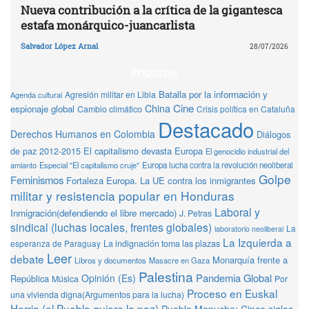
Nueva contribución a la crítica de la gigantesca
estafa monárquico-juancarlista
Salvador López Arnal
28/07/2026
ETIQUETAS
Batalla por la información y
Agresión militar en Libia
Agenda cultural
Cine
China
espionaje global
Cambio climático
Crisis política en Cataluña
Destacado
Derechos Humanos en Colombia
Diálogos
de paz 2012-2015
El capitalismo devasta Europa
El genocidio industrial del
amianto
Especial "El capitalismo cruje"
Europa lucha contra la revolución neoliberal
Golpe
Feminismos
Fortaleza Europa. La UE contra los inmigrantes
militar y resistencia popular en Honduras
Laboral y
Inmigración(defendiendo el libre mercado)
J. Petras
sindical (luchas locales, frentes globales)
La
laboratorio neoliberal
La Izquierda a
La indignación toma las plazas
esperanza de Paraguay
Leer
debate
Monarquía frente a
Libros y documentos
Masacre en Gaza
Palestina
Pandemia Global
Opinión (Es)
República
Música
Por
Proceso en Euskal
una vivienda digna(Argumentos para la lucha)
Herria (el Pueblo quiere la paz)
Pueblo Mapuche: Cinco siglos