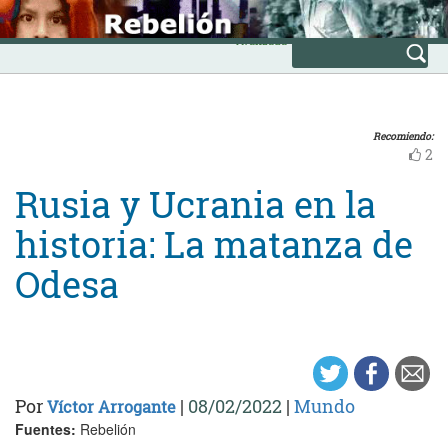
Skip
INICIO
to
Avanzada
content
Recomiendo:
2
Rusia y Ucrania en la
historia: La matanza de
Odesa
Por
|
08/02/2022
|
Mundo
Víctor Arrogante
Fuentes:
Rebelión