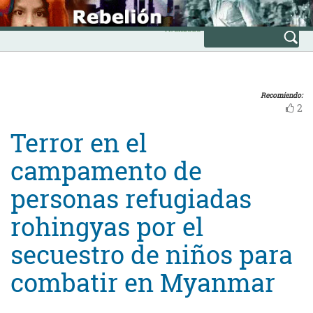
Skip
INICIO
to
Avanzada
content
Recomiendo:
2
Terror en el
campamento de
personas refugiadas
rohingyas por el
secuestro de niños para
combatir en Myanmar