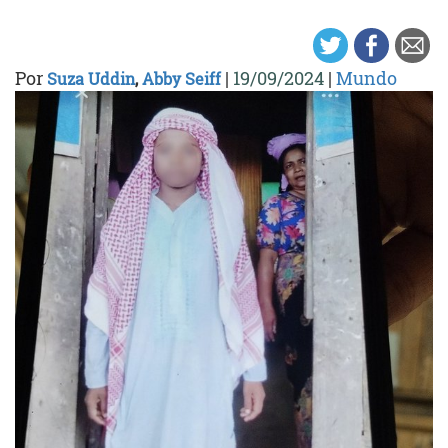
Por
|
19/09/2024
|
Mundo
Suza Uddin
,
Abby Seiff