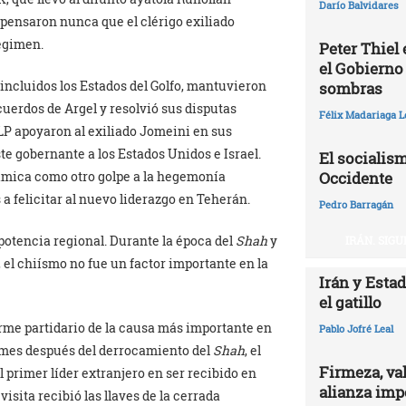
Darío Balvidares
 pensaron nunca que el clérigo exiliado
régimen.
Peter Thiel
el Gobierno
 incluidos los Estados del Golfo, mantuvieron
sombras
cuerdos de Argel y resolvió sus disputas
Félix Madariaga L
 OLP apoyaron al exiliado Jomeini en sus
te gobernante a los Estados Unidos e Israel.
El socialism
ámica como otro golpe a la hegemonía
Occidente
 a felicitar al nuevo liderazgo en Teherán.
Pedro Barragán
 potencia regional. Durante la época del
Shah
y
IRÁN. SIG
 el chiísmo no fue un factor importante en la
Irán y Esta
el gatillo
firme partidario de la causa más importante en
Pablo Jofré Leal
n mes después del derrocamiento del
Shah
, el
Firmeza, val
el primer líder extranjero en ser recibido en
alianza impe
isita recibió las llaves de la cerrada