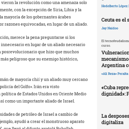
, vieron la revolución como una amenaza solo
Hedelberto López 
ente, con la excepción de Siria, Libia y la
 la mayoría de los gobernantes árabes
Ceuta es el 
r razones equivocadas, en lugar de un aliado.
Jay Naidoo
ución, merece la pena preguntarse si los
El tecnofeudalism
 innecesario en lugar de un aliado necesario
curso.
án posrevolucionario que hizo que muchos
Vulneracion
mecanismos 
más peligroso que su enemigo histórico,
Argentina 
«Ali Reza» Peralta
mán de mayoría chií y un aliado muy cercano
policía del Golfo». Irán era visto
«Cuba repres
dignidad»: 
 política de Estados Unidos en Oriente Medio
así como un importante aliado de Israel.
sidades de petróleo de Israel a cambio de
La desposes
ejemplo, ayudó a crear el monstruoso aparato
digitaliza
que llevó al difunto ayatolá Ruhollah