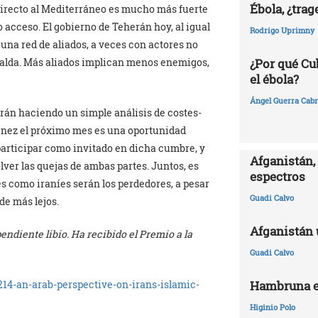
Ébola, ¿trag
 directo al Mediterráneo es mucho más fuerte
o acceso. El gobierno de Teherán hoy, al igual
Rodrigo Uprimny
una red de aliados, a veces con actores no
spalda. Más aliados implican menos enemigos,
¿Por qué Cu
el ébola?
Ángel Guerra Cabr
Irán haciendo un simple análisis de costes-
Túnez el próximo mes es una oportunidad
participar como invitado en dicha cumbre, y
Afganistán, 
lver las quejas de ambas partes. Juntos, es
espectros
es como iraníes serán los perdedores, a pesar
Guadi Calvo
de más lejos.
Afganistán 
ndiente libio. Ha recibido el Premio a la
Guadi Calvo
14-an-arab-perspective-on-irans-islamic-
Hambruna e
Higinio Polo