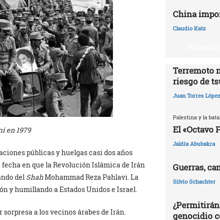
China impo
Claudio Katz
UCRANIA: 
Terremoto 
riesgo de t
Juan Torres Lópe
Palestina y la batal
El «Octavo 
ní en 1979
Jaldía Abubakra
aciones públicas y huelgas casi dos años
79, fecha en que la Revolución Islámica de Irán
Guerras, ca
ando del
Shah
Mohammad Reza Pahlavi. La
Silvio Schachter
ón y humillando a Estados Unidos e Israel.
¿Permitirán
r sorpresa a los vecinos árabes de Irán.
genocidio c