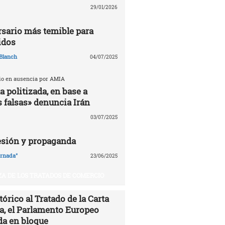
29/01/2026
ersario más temible para
idos
Blanch
04/07/2025
cio en ausencia por AMIA
 politizada, en base a
 falsas» denuncia Irán
03/07/2025
esión y propaganda
ornada"
23/06/2025
A DE LOS TRATADOS DE COMERCIO
órico al Tratado de la Carta
ía, el Parlamento Europeo
da en bloque