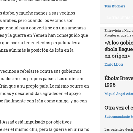
Tom Kucharz
ís árabe, y mucho menos a sus vecinos
LA TRAGEDIA 
os árabes, pero cuando los vecinos son
l potencial para convertirse en una amenaza
Entrevista a Xavi
udíes y la guerra en Yemen han conseguido que
Fronteras que ha 
«A los gobi
o que podría tener efectos perjudiciales a
ébola llegue
anza aún más la posición de Irán en la
en origen»
Enric Llopis
 vecinos a rebelarse contra sus gobiernos
Ébola: Breve
ados en sus propios países. Los chiíes en
1996
 Irán que a su propio país. Lo mismo ocurre en
rimidas y desatendidas agradecen el apoyo
Miguel Ángel Ada
se fácilmente con Irán como amigo, y no con
Otra vez el
Subcomandante M
Al-Assad está impulsado por objetivos
 ser él mismo chií, pero la guerra en Siria no
Las patentes desi