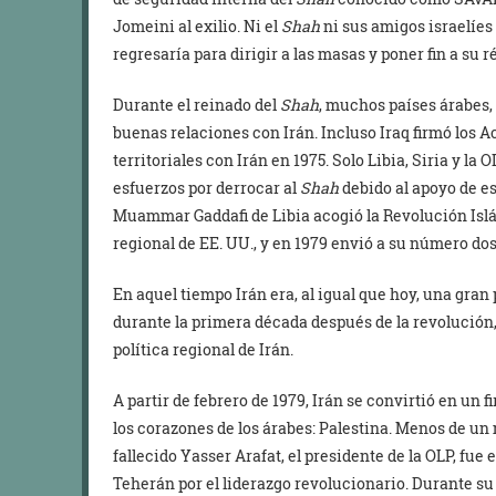
Jomeini al exilio. Ni el
Shah
ni sus amigos israelíes
regresaría para dirigir a las masas y poner fin a su 
Durante el reinado del
Shah
, muchos países árabes,
buenas relaciones con Irán. Incluso Iraq firmó los A
territoriales con Irán en 1975. Solo Libia, Siria y la
esfuerzos por derrocar al
Shah
debido al apoyo de es
Muammar Gaddafi de Libia acogió la Revolución Isl
regional de EE. UU., y en 1979 envió a su número dos
En aquel tiempo Irán era, al igual que hoy, una gran
durante la primera década después de la revolución,
política regional de Irán.
A partir de febrero de 1979, Irán se convirtió en un 
los corazones de los árabes: Palestina. Menos de u
fallecido Yasser Arafat, el presidente de la OLP, fue 
Teherán por el liderazgo revolucionario. Durante su v