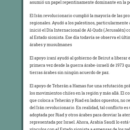
asumió un papel repentinamente dominante en la pol
El Irán revolucionario cumplió la mayoría de las pr
regionales. Ayudó a los palestinos, particularmente
inició el Día Internacional de Al-Quds (Jerusalén)
al Estado sionista. Ese día todavía se observa el ú
árabes y musulmanes
El apoyo iraní ayudó al gobierno de Beirut a liberar e
primera vez desde la guerra árabe-israelí de 1973 qu
tierras árabes sin ningún acuerdo de paz.
El apoyo de Teherán a Hamas fue una refutación prác
los movimientos chiíes en la región y más allá. El c
que coloca a Teherán y Riad en lados opuestos, no 
del Irán revolucionario. En realidad, tal conflicto e
adoptada por Riad y otros árabes para desviar la ate
representada por Israel. Ahora, Arabia Saudí lo está
vínculos con el Estado sionista a expensas de los pa