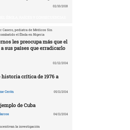
02/10/2018
DEL ÉBOLA, RAÍCES Y CONSECUENCIAS
er Casero, pediatra de Médicos Sin
combatido el Ébola en Nigeria
ernos les preocupa más que el
 a sus países que erradicarlo
02/12/2014
 historia crítica de 1976 a
me Cerón
05/11/2014
 ejemplo de Cuba
arcos
04/11/2014
ncentivan la investigación