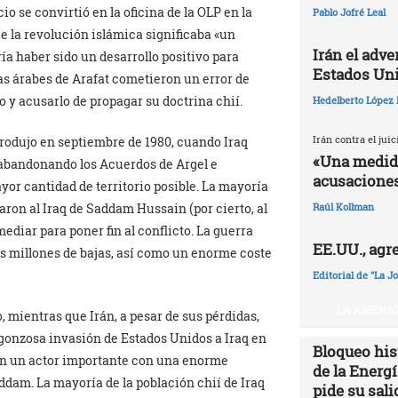
o se convirtió en la oficina de la OLP en la
Pablo Jofré Leal
que la revolución islámica significaba «un
Irán el adv
a haber sido un desarrollo positivo para
Estados Un
gas árabes de Arafat cometieron un error de
o y acusarlo de propagar su doctrina chií.
Hedelberto López 
Irán contra el jui
rodujo en septiembre de 1980, cuando Iraq
«Una medida
n abandonando los Acuerdos de Argel e
acusaciones
yor cantidad de territorio posible. La mayoría
yaron al Iraq de Saddam Hussain (por cierto, al
Raúl Kollman
ediar para poner fin al conflicto. La guerra
EE.UU., agr
s millones de bajas, así como un enorme coste
Editorial de "La J
LA AMENAZ
, mientras que Irán, a pesar de sus pérdidas,
rgonzosa invasión de Estados Unidos a Iraq en
Bloqueo hist
 en un actor importante con una enorme
de la Energ
ddam. La mayoría de la población chií de Iraq
pide su sali