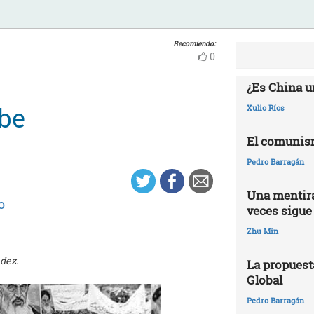
Recomiendo:
0
¿Es China u
be
Xulio Ríos
El comunis
Pedro Barragán
Una mentira
o
veces sigue
Zhu Min
dez.
La propuest
Global
Pedro Barragán