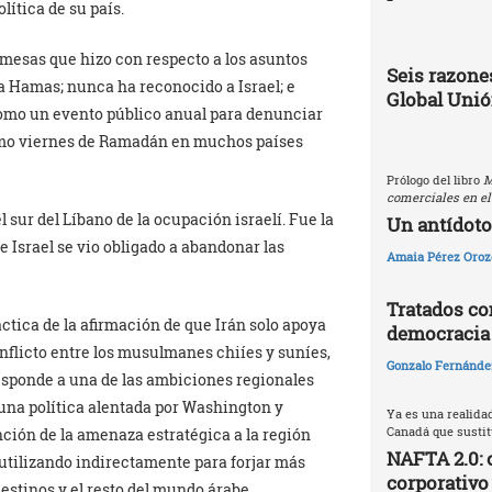
ítica de su país.
omesas que hizo con respecto a los asuntos
Seis razones
 a Hamas; nunca ha reconocido a Israel; e
Global Uni
 como un evento público anual para denunciar
ltimo viernes de Ramadán en muchos países
Prólogo del libro
M
comerciales en el
l sur del Líbano de la ocupación israelí. Fue la
Un antídoto
e Israel se vio obligado a abandonar las
Amaia Pérez Oroz
Tratados com
tica de la afirmación de que Irán solo apoya
democracia
onflicto entre los musulmanes chiíes y suníes,
Gonzalo Fernández
responde a una de las ambiciones regionales
s una política alentada por Washington y
Ya es una realida
Canadá que sustitu
nción de la amenaza estratégica a la región
NAFTA 2.0: 
 utilizando indirectamente para forjar más
corporativo
lestinos y el resto del mundo árabe.