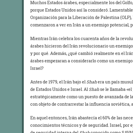
Muchos Estados árabes, especialmente los del Golfo
porque Estados Unidos así la consideró. Lamentablem
Organización para la Liberación de Palestina (OLP),
comenzaron a ver en Irán a un enemigo potencial, po
Mientras Irán celebra los cuarenta años de la revol
árabes hicieron del Irán revolucionario un enemigo
y por qué. Además, ¿qué cambió realmente en el Ir
árabes empezaran a considerarlo como un enemigo 
Israel?
Antes de 1979, el Irán bajo el
Shah
era un país musul
de Estados Unidos e Israel. Al
Shah
se le llamaba «el 
estratégicamente como un puesto de avanzada de la
con objeto de contrarrestar la influencia soviética, 
En aquel entonces, Irán abastecía el 60% de las nece
conocimientos técnicos y de seguridad. Israel, por 
de seguridad interna del
Shah
conocido como SAVAK, 