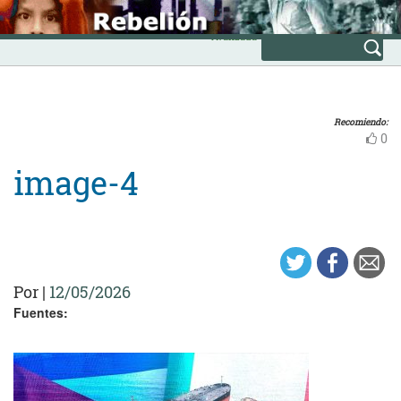
Skip
INICIO
to
Avanzada
content
Recomiendo:
0
image-4
Por
|
12/05/2026
Fuentes: