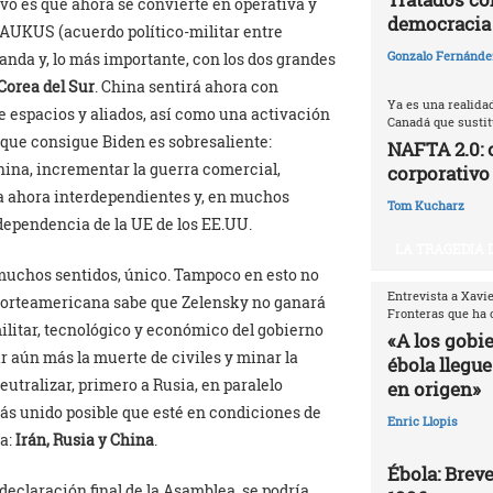
evo es que ahora se convierte en operativa y
democracia
 AUKUS (acuerdo político-militar entre
Gonzalo Fernández
anda y, lo más importante, con los dos grandes
Corea del Sur
. China sentirá ahora con
Ya es una realida
de espacios y aliados, así como una activación
Canadá que sustitu
 que consigue Biden es sobresaliente:
NAFTA 2.0: 
hina, incrementar la guerra comercial,
corporativo
ta ahora interdependientes y, en muchos
Tom Kucharz
 dependencia de la UE de los EE.UU.
LA TRAGEDIA 
muchos sentidos, único. Tampoco en esto no
Entrevista a Xavi
norteamericana sabe que Zelensky no ganará
Fronteras que ha 
 militar, tecnológico y económico del gobierno
«A los gobi
r aún más la muerte de civiles y minar la
ébola llegue
eutralizar, primero a Rusia, en paralelo
en origen»
más unido posible que esté en condiciones de
Enric Llopis
a:
Irán, Rusia y China
.
Ébola: Breve
 declaración final de la Asamblea, se podría