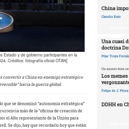
China impo
Claudio Katz
UCRANIA: 
Una cuasi d
doctrina Do
de Estado y de gobierno participantes en la
Pilar Troya Ferná
4. Créditos: fotografía oficial OTAN]
Un asunto bien se
Los memes y
es convertir a China en enemigo estratégico
vergonzant
versible” hacia la guerra global.
Felipe de J. Pérez
 lo que se denominó “autonomía estratégica”
DDHH en Chi
urrencia más de la “oficina de creación de
por el Alto representante de la Unión para
IRÁN. SIG
ell. Se dijo, hay que recordarlo hoy que están