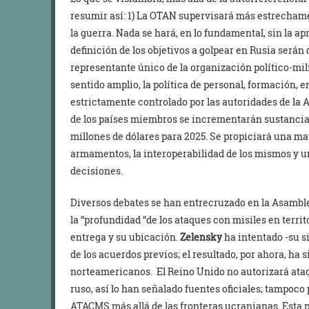
resumir así: 1) La OTAN supervisará más estrechame
la guerra. Nada se hará, en lo fundamental, sin la ap
definición de los objetivos a golpear en Rusia serán
representante único de la organización político-milit
sentido amplio, la política de personal, formación, e
estrictamente controlado por las autoridades de la A
de los países miembros se incrementarán sustancia
millones de dólares para 2025. Se propiciará una m
armamentos, la interoperabilidad de los mismos y u
decisiones.
Diversos debates se han entrecruzado en la Asamble
la “profundidad “de los ataques con misiles en territ
entrega y su ubicación.
Zelensky
ha intentado -su s
de los acuerdos previos; el resultado, por ahora, ha 
norteamericanos. El Reino Unido no autorizará ata
ruso, así lo han señalado fuentes oficiales; tampoco
ATACMS más allá de las fronteras ucranianas. Esta 