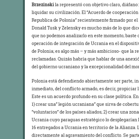
Brzezinski
la representó con objetivo claro, diáfano
liquidar su civilización. El “Acuerdo de cooperación
Republica de Polonia” recientemente firmado por el 
Donald Tusk y Zelensky es mucho más de lo que dice
que no podemos analizarlo en este momento; baste co
operación de integración de Ucrania en el dispositi
de Polonia; es algo más – y más ambicioso- que la 
reclamadas. Quizás habría que hablar de una anexi
del gobierno ucraniano y la excepcionalidad del m
Polonia está defendiendo abiertamente ser parte, ind
inmediato, del conflicto armado, es decir, propiciar 
Este es un acuerdo profundo en su clase política. E
1) crear una” legión ucraniana” que sirva de cobertu
“voluntarios” de los países aliados; 2) crear una zon
Ucrania cuyo paraguas estratégico lo desplegarían la
16 entregados a Ucrania en territorio de la Alianza. L
directamente al agravamiento del conflicto. Se part