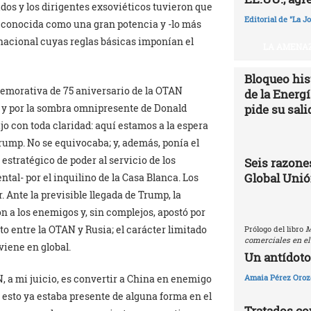
dos y los dirigentes exsoviéticos tuvieron que
Editorial de "La J
reconocida como una gran potencia y -lo más
rnacional cuyas reglas básicas imponían el
LA AMENAZ
Bloqueo hist
memorativa de 75 aniversario de la OTAN
de la Energ
pide su sali
 y por la sombra omnipresente de Donald
jo con toda claridad: aquí estamos a la espera
Trump. No se equivocaba; y, además, ponía el
estratégico de poder al servicio de los
Seis razones
Global Uni
al- por el inquilino de la Casa Blanca. Los
 Ante la previsible llegada de Trump, la
 a los enemigos y, sin complejos, apostó por
to entre la OTAN y Rusia; el carácter limitado
Prólogo del libro
M
comerciales en el
viene en global.
Un antídoto
Amaia Pérez Oroz
, a mi juicio, es convertir a China en enemigo
e esto ya estaba presente de alguna forma en el
Tratados com