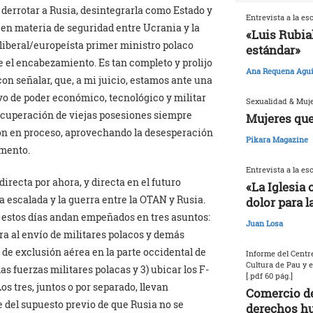
: derrotar a Rusia, desintegrarla como Estado y
Entrevista a la es
 en materia de seguridad entre Ucrania y la
«Luis Rubia
liberal/europeísta primer ministro polaco
estándar»
 el encabezamiento. Es tan completo y prolijo
Ana Requena Agui
n señalar, que, a mi juicio, estamos ante una
vo de poder económico, tecnológico y militar
Sexualidad & Muj
recuperación de viejas posesiones siempre
Mujeres que
ón en proceso, aprovechando la desesperación
Pikara Magazine
omento.
Entrevista a la es
irecta por ahora, y directa en el futuro
«La Iglesia 
la escalada y la guerra entre la OTAN y Rusia.
dolor para l
n estos días andan empeñados en tres asuntos:
Juan Losa
ra al envío de militares polacos y demás
a de exclusión aérea en la parte occidental de
Informe del Centre
Cultura de Pau y 
s fuerzas militares polacas y 3) ubicar los F-
[.pdf 60 pág.]
os tres, juntos o por separado, llevan
Comercio de
e del supuesto previo de que Rusia no se
derechos h