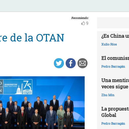
Recomiendo:
9
re de la OTAN
¿Es China u
Xulio Ríos
El comunis
Pedro Barragán
Una mentira
veces sigue
Zhu Min
La propuest
Global
Pedro Barragán