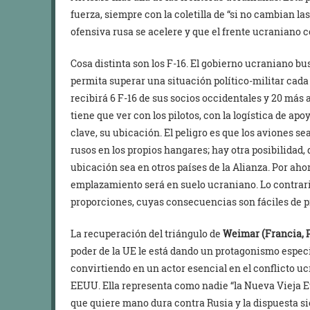
fuerza, siempre con la coletilla de “si no cambian la
ofensiva rusa se acelere y que el frente ucraniano 
Cosa distinta son los F-16. El gobierno ucraniano b
permita superar una situación político-militar cad
recibirá 6 F-16 de sus socios occidentales y 20 más a
tiene que ver con los pilotos, con la logística de apoy
clave, su ubicación. El peligro es que los aviones se
rusos en los propios hangares; hay otra posibilidad, 
ubicación sea en otros países de la Alianza. Por ah
emplazamiento será en suelo ucraniano. Lo contrari
proporciones, cuyas consecuencias son fáciles de p
La recuperación del triángulo de
Weimar (Francia, 
poder de la UE le está dando un protagonismo especi
convirtiendo en un actor esencial en el conflicto u
EEUU. Ella representa como nadie “la Nueva Vieja Eur
que quiere mano dura contra Rusia y la dispuesta s