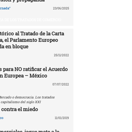
ornada"
23/06/2025
A DE LOS TRATADOS DE COMERCIO
órico al Tratado de la Carta
ía, el Parlamento Europeo
da en bloque
25/11/2022
 para NO ratificar el Acuerdo
ón Europea – México
07/07/2022
ercado o democracia. Los tratados
 capitalismo del siglo XXI
 contra el miedo
co
11/01/2019
erciales, jaque mate a la