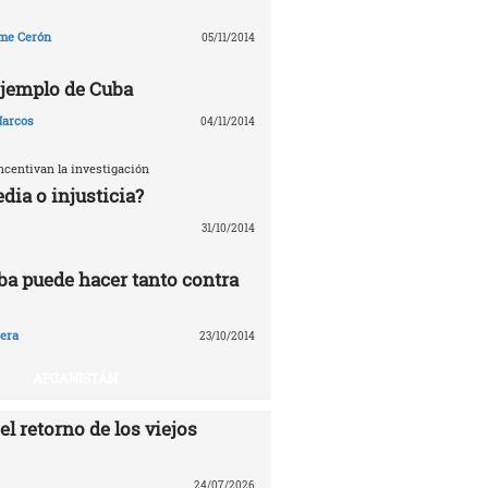
me Cerón
05/11/2014
 ejemplo de Cuba
arcos
04/11/2014
ncentivan la investigación
edia o injusticia?
31/10/2014
ba puede hacer tanto contra
era
23/10/2014
AFGANISTÁN
el retorno de los viejos
24/07/2026