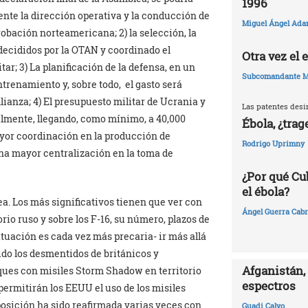
1996
nte la dirección operativa y la conducción de
Miguel Ángel Ada
robación norteamericana; 2) la selección, la
 decididos por la OTAN y coordinado el
Otra vez el
ar; 3) La planificación de la defensa, en un
Subcomandante M
ntrenamiento y, sobre todo, el gasto será
lianza; 4) El presupuesto militar de Ucrania y
Las patentes desi
lmente, llegando, como mínimo, a 40,000
Ébola, ¿trag
ayor coordinación en la producción de
Rodrigo Uprimny
na mayor centralización en la toma de
¿Por qué Cu
el ébola?
a. Los más significativos tienen que ver con
Ángel Guerra Cabr
orio ruso y sobre los F-16, su número, plazos de
ituación es cada vez más precaria- ir más allá
sido los desmentidos de británicos y
Afganistán, 
ques con misiles Storm Shadow en territorio
espectros
 permitirán los EEUU el uso de los misiles
posición ha sido reafirmada varias veces con
Guadi Calvo