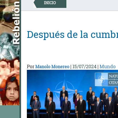
Skip
INICIO
to
content
Después de la cumb
Por
|
15/07/2024
|
Mundo
Manolo Monereo