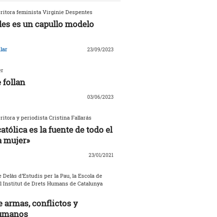
critora feminista Virginie Despentes
les es un capullo modelo
lar
23/09/2023
er
 follan
03/06/2023
critora y periodista Cristina Fallarás
católica es la fuente de todo el
a mujer»
23/01/2021
 Delàs d’Estudis per la Pau, la Escola de
el Institut de Drets Humans de Catalunya
 armas, conflictos y
umanos