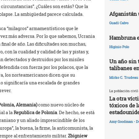
s circunstancias”. ¿Cuáles son estás? Que la
Afganistán 
colapse. La ambigüedad parece calculada.
Guadi Calvo
usca “milagros” armamentísticos que le
a vez más adversa. Por lo que sabemos, Ucrania
Hambruna e
 final de año. Las dificultades son muchas,
Higinio Polo
o, con la cualidad y calidad de las y pistas y,
an detectados y destruidos por los misiles
Un año sin 
defendida con fuerza por los polacos, que la
talibanes e
ora, los norteamericanos dicen que su
Mirko C. Trudeau
o significaría una escalada de grandes
rever.
La población civil
La otra víc
Polonia, Alemania)
como nuevo núcleo de
tóxicos de l
estadounid
al a la
Republica de Polonia
. De hecho, se está
craniano y un aliado imprescindible de los
Amy Goodman - D
opa”, la buena, la firme, la anticomunista, la
iempre al enfrentamiento militar.
Zbigniew