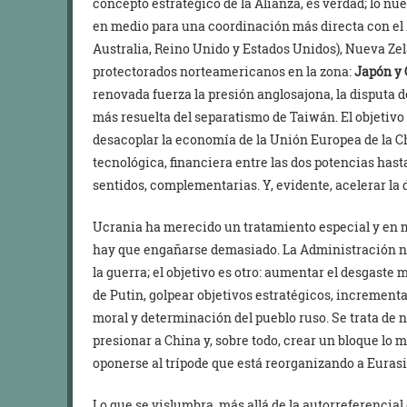
concepto estratégico de la Alianza, es verdad; lo nu
en medio para una coordinación más directa con el
Australia, Reino Unido y Estados Unidos), Nueva Zel
protectorados norteamericanos en la zona:
Japón y 
renovada fuerza la presión anglosajona, la disputa 
más resuelta del separatismo de Taiwán. El objetivo
desacoplar la economía de la Unión Europea de la C
tecnológica, financiera entre las dos potencias has
sentidos, complementarias. Y, evidente, acelerar la
Ucrania ha merecido un tratamiento especial y en 
hay que engañarse demasiado. La Administración 
la guerra; el objetivo es otro: aumentar el desgaste
de Putin, golpear objetivos estratégicos, incrementa
moral y determinación del pueblo ruso. Se trata de n
presionar a China y, sobre todo, crear un bloque lo 
oponerse al trípode que está reorganizando a Eurasi
Lo que se vislumbra, más allá de la autorreferencial