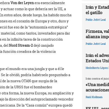
 señora
Von der Leyen
era esencialmente
Irán y Esta
y actuar como lo que debería ser la UE, a
el gatillo
En estos años, desde luego, ha habido mucha
Pablo Jofré Leal
ones en el corazón de Europa y otro, duro y
eció fue eso de la “autonomía estratégica”
Firmeza, val
 material, como tantos, inventados para dar
alianza impe
 en la infinita tarea de la construcción
Pablo Jofré Leal
a, del
Nord Stream-2
dejó zanjado
a función creadora de la violencia
Irán el adv
Estados Un
Hedelberto López 
que el mundo era una jungla y que a él le
. Se le olvidó, podría habérselo preguntado a
Irán contra el jui
al de la nueva OTAN que surgía de la
«Una medida
ción de la URSS fue el bombardeo
acusaciones
e otra forma, la nueva Europa, su ampliación y
Raúl Kollman
ajo la dirección del autoproclamado vencedor
eamericana. De la “Casa común” europea quedó
EE.UU., agr