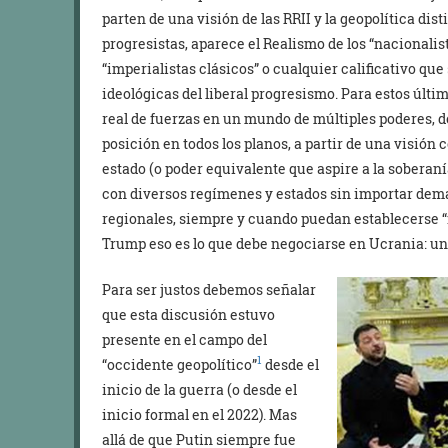
parten de una visión de las RRII y la geopolítica dist
progresistas, aparece el Realismo de los “nacionalist
“imperialistas clásicos” o cualquier calificativo que
ideológicas del liberal progresismo. Para estos últim
real de fuerzas en un mundo de múltiples poderes, d
posición en todos los planos, a partir de una visión 
estado (o poder equivalente que aspire a la soberaní
con diversos regímenes y estados sin importar dema
regionales, siempre y cuando puedan establecerse “f
Trump eso es lo que debe negociarse en Ucrania: un r
Para ser justos debemos señalar
que esta discusión estuvo
presente en el campo del
1
“occidente geopolítico”
desde el
inicio de la guerra (o desde el
inicio formal en el 2022). Mas
allá de que Putin siempre fue