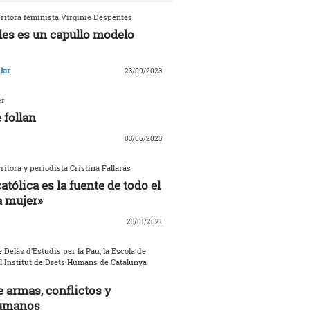
critora feminista Virginie Despentes
les es un capullo modelo
lar
23/09/2023
er
 follan
03/06/2023
critora y periodista Cristina Fallarás
católica es la fuente de todo el
a mujer»
23/01/2021
 Delàs d’Estudis per la Pau, la Escola de
el Institut de Drets Humans de Catalunya
 armas, conflictos y
umanos