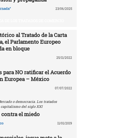
ornada"
23/06/2025
A DE LOS TRATADOS DE COMERCIO
órico al Tratado de la Carta
ía, el Parlamento Europeo
da en bloque
25/11/2022
 para NO ratificar el Acuerdo
ón Europea – México
07/07/2022
ercado o democracia. Los tratados
 capitalismo del siglo XXI
 contra el miedo
co
11/01/2019
erciales, jaque mate a la