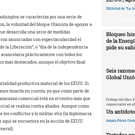
Editorial de "La J
ashington se caracteriza por una serie de
LA AMENAZ
n, la voluntad del bloque Otanista de apoyar a
 que desarrolla una serie de medidas
Bloqueo hist
eron anunciadas con espectacularidad el
de la Energ
e la Liberación”, o “día de la independencia
pide su sali
 arancelaria prácticamente con todos los
s más destacados, aunque el objetivo final
Seis razones
Global Uni
ntralidad productiva material de los EEUU. Si
bemos tenerla en cuenta, ya que como parte de
la amenaza comercial está en el centro más que
Prólogo del libro
M
comerciales en el
rcial se realiza contra aliados. Aunque como
Un antídoto
 los conflictos y lo militar otra (la diplomacia
sar aquí se encuentra en la acción de EEUU
Amaia Pérez Oroz
neral).
Tratados com