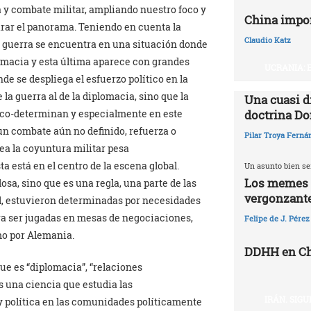
 y combate militar, ampliando nuestro foco y
China impo
larar el panorama. Teniendo en cuenta la
Claudio Katz
a guerra se encuentra en una situación donde
plomacia y esta última aparece con grandes
UCRANIA: 
de se despliega el esfuerzo político en la
a guerra al de la diplomacia, sino que la
Una cuasi d
e co-determinan y especialmente en este
doctrina Do
n combate aún no definido, refuerza o
Pilar Troya Ferná
sea la coyuntura militar pesa
 está en el centro de la escena global.
Un asunto bien se
Los memes y
sa, sino que es una regla, una parte de las
vergonzant
l, estuvieron determinadas por necesidades
ra ser jugadas en mesas de negociaciones,
Felipe de J. Pérez
omo por Alemania.
DDHH en Chi
e es “diplomacia”, “relaciones
es una ciencia que estudia las
IRÁN. SIG
y política en las comunidades políticamente