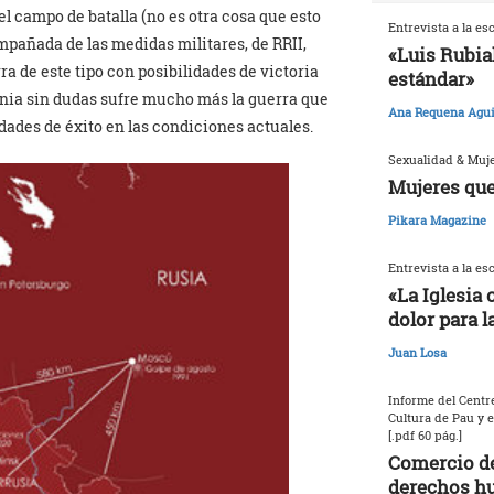
el campo de batalla (no es otra cosa que esto
Entrevista a la es
ompañada de las medidas militares, de RRII,
«Luis Rubia
ra de este tipo con posibilidades de victoria
estándar»
ania sin dudas sufre mucho más la guerra que
Ana Requena Agui
idades de éxito en las condiciones actuales.
Sexualidad & Muj
Mujeres que
Pikara Magazine
Entrevista a la es
«La Iglesia 
dolor para l
Juan Losa
Informe del Centre
Cultura de Pau y 
[.pdf 60 pág.]
Comercio de
derechos h