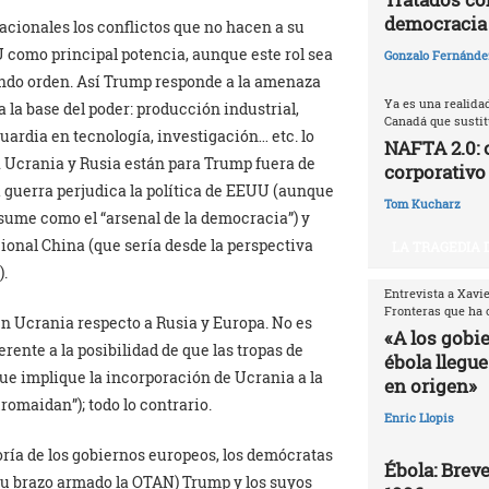
democracia
cionales los conflictos que no hacen a su
U como principal potencia, aunque este rol sea
Gonzalo Fernández
ndo orden. Así Trump responde a la amenaza
Ya es una realida
 la base del poder: producción industrial,
Canadá que sustitu
uardia en tecnología, investigación… etc. lo
NAFTA 2.0: 
l. Ucrania y Rusia están para Trump fuera de
corporativo
a guerra perjudica la política de EEUU (aunque
Tom Kucharz
sume como el “arsenal de la democracia”) y
cional China (que sería desde la perspectiva
LA TRAGEDIA 
).
Entrevista a Xavi
Fronteras que ha 
en Ucrania respecto a Rusia y Europa. No es
«A los gobi
erente a la posibilidad de que las tropas de
ébola llegue
ue implique la incorporación de Ucrania a la
en origen»
romaidan”); todo lo contrario.
Enric Llopis
oría de los gobiernos europeos, los demócratas
Ébola: Breve
y su brazo armado la OTAN) Trump y los suyos