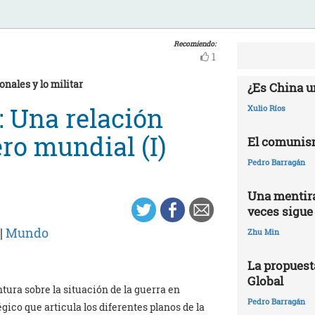
Recomiendo:
1
onales y lo militar
¿Es China u
: Una relación
Xulio Ríos
ero mundial (I)
El comunis
Pedro Barragán
Una mentira
veces sigue
|
Mundo
Zhu Min
La propuest
Global
ura sobre la situación de la guerra en
Pedro Barragán
ico que articula los diferentes planos de la