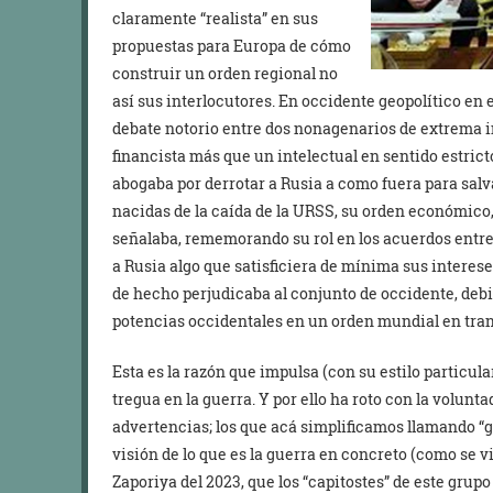
claramente “realista” en sus
propuestas para Europa de cómo
construir un orden regional no
así sus interlocutores. En occidente geopolítico en 
debate notorio entre dos nonagenarios de extrema i
financista más que un intelectual en sentido estrict
abogaba por derrotar a Rusia a como fuera para salva
nacidas de la caída de la URSS, su orden económico, 
señalaba, rememorando su rol en los acuerdos entre
a Rusia algo que satisficiera de mínima sus intereses
de hecho perjudicaba al conjunto de occidente, debil
potencias occidentales en un orden mundial en tran
Esta es la razón que impulsa (con su estilo particul
tregua en la guerra. Y por ello ha roto con la volunta
advertencias; los que acá simplificamos llamando “
visión de lo que es la guerra en concreto (como se v
Zaporiya del 2023, que los “capitostes” de este gru