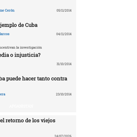
me Cerón
05/11/2014
 ejemplo de Cuba
arcos
04/11/2014
ncentivan la investigación
edia o injusticia?
31/10/2014
ba puede hacer tanto contra
era
23/10/2014
AFGANISTÁN
el retorno de los viejos
24/07/2026