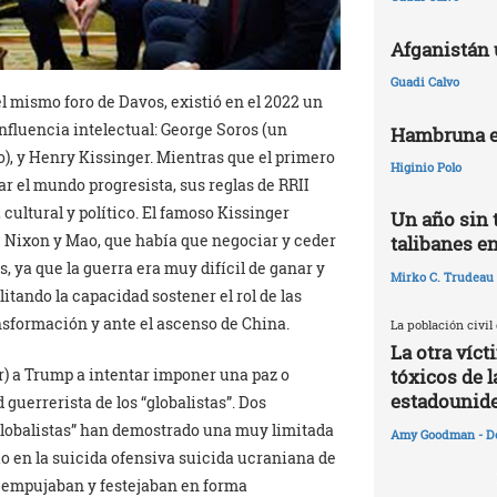
Afganistán 
Guadi Calvo
el mismo foro de Davos, existió en el 2022 un
nfluencia intelectual: George Soros (un
Hambruna e
o), y Henry Kissinger. Mientras que el primero
Higinio Polo
r el mundo progresista, sus reglas de RRII
cultural y político. El famoso Kissinger
Un año sin 
 Nixon y Mao, que había que negociar y ceder
talibanes e
, ya que la guerra era muy difícil de ganar y
Mirko C. Trudeau
itando la capacidad sostener el rol de las
sformación y ante el ascenso de China.
La población civil
La otra víc
ar) a Trump a intentar imponer una paz o
tóxicos de l
estadounid
d guerrerista de los “globalistas”. Dos
globalistas” han demostrado una muy limitada
Amy Goodman - D
io en la suicida ofensiva suicida ucraniana de
po empujaban y festejaban en forma