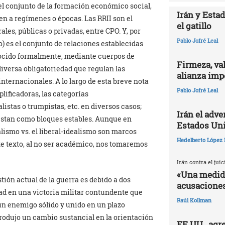
el conjunto de la formación económico social,
Irán y Esta
en a regímenes o épocas. Las RRII son el
el gatillo
les, públicas o privadas, entre CPO. Y, por
Pablo Jofré Leal
o) es el conjunto de relaciones establecidas
nocido formalmente, mediante cuerpos de
Firmeza, val
diversa obligatoriedad que regulan las
alianza impe
nternacionales. A lo largo de esta breve nota
Pablo Jofré Leal
lificadoras, las categorías
alistas o trumpistas, etc. en diversos casos;
Irán el adv
stan como bloques estables. Aunque en
Estados Un
lismo vs. el liberal-idealismo son marcos
Hedelberto López 
te texto, al no ser académico, nos tomaremos
Irán contra el jui
«Una medida
tión actual de la guerra es debido a dos
acusaciones
tad en una victoria militar contundente que
Raúl Kollman
un enemigo sólido y unido en un plazo
rodujo un cambio sustancial en la orientación
EE.UU., agr