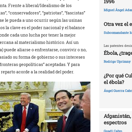
1996
inta. Frente a liberal/Idealismo de los
Miguel Ángel Ada
as”, “conservadores”, “patriotas”, “fascistas”
 se le pueda a uno ocurrir según las usinas
Otra vez el
os la clave es el poder nacional y el balance
Subcomandante M
onde cada uno lucha por tener la mejor
cercana al materialismo histórico. Así un
Las patentes desi
a) puede aliarse o enfrentarse, convivir o no,
Ébola, ¿trag
siado su forma de gobierno o sus intereses
Rodrigo Uprimny
ronteras geopolíticas” aceptadas. Y para
eparto acorde a la realidad del poder.
¿Por qué Cu
el ébola?
Ángel Guerra Cabr
Afganistán, 
espectros
Guadi Calvo