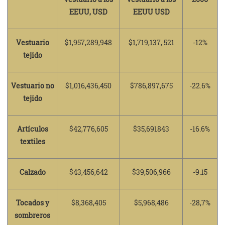
EEUU, USD
EEUU USD
Vestuario
$1,957,289,948
$1,719,137, 521
-12%
tejido
Vestuario no
$1,016,436,450
$786,897,675
-22.6%
tejido
Artículos
$42,776,605
$35,691843
-16.6%
textiles
Calzado
$43,456,642
$39,506,966
-9.15
Tocados y
$8,368,405
$5,968,486
-28,7%
sombreros