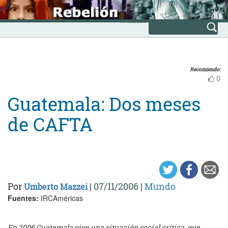
Skip
INICIO
to
Avanzada
content
Recomiendo:
0
Guatemala: Dos meses
de CAFTA
Por
|
07/11/2006
|
Mundo
Umberto Mazzei
Fuentes:
IRCAméricas
En 2006 Guatemala vive una situación social crítica, que