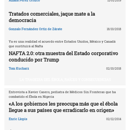
Amaia Pérez Orozco
11/01/2019
Tratados comerciales, jaque mate a la
democracia
Gonzalo Fernández Ortiz de Zárate
18/10/2018
Ya es una realidad el acuerdo entre Estados Unidos, México y Canadá
que sustituirá al Nafta
NAFTA 2.0: otra muestra del Estado corporativo
conducido por Trump
Tom Kucharz
02/10/2018
LA TRAGEDIA DEL ÉBOLA, RAÍCES Y CONSECUENCIAS
Entrevista a Xavier Casero, pediatra de Médicos Sin Fronteras que ha
combatido el Ébola en Nigeria
«A los gobiernos les preocupa más que el ébola
llegue a sus países que erradicarlo en origen»
Enric Llopis
02/12/2014