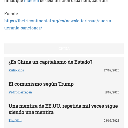
niñas que
mueren
de desnutrición cada hora, cada día.
Fuente:
https://thetricontinental.org/es/newsletterissue/guerra-
ucrania-sanciones/
CHINA
¿Es China un capitalismo de Estado?
Xulio Ríos
17/07/2026
El comunismo según Trump
Pedro Barragán
11/07/2026
Una mentira de EE.UU. repetida mil veces sigue
siendo una mentira
Zhu Min
03/07/2026