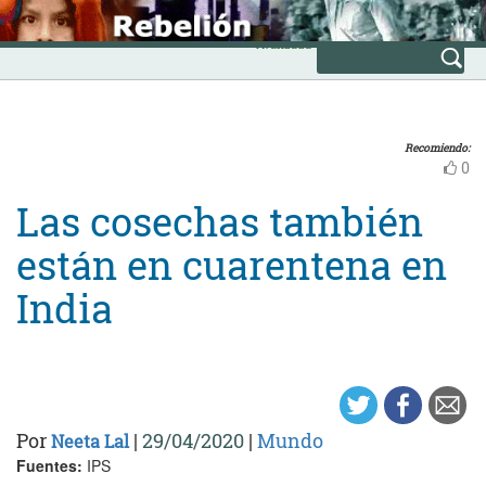
Skip
INICIO
to
Avanzada
content
Recomiendo:
0
Las cosechas también
están en cuarentena en
India
Por
|
29/04/2020
|
Mundo
Neeta Lal
Fuentes:
IPS