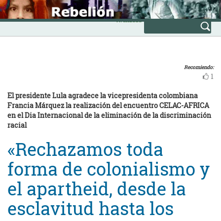
Skip
INICIO
to
Avanzada
content
Recomiendo:
1
El presidente Lula agradece la vicepresidenta colombiana
Francia Márquez la realización del encuentro CELAC-AFRICA
en el Dia Internacional de la eliminación de la discriminación
racial
«Rechazamos toda
forma de colonialismo y
el apartheid, desde la
esclavitud hasta los