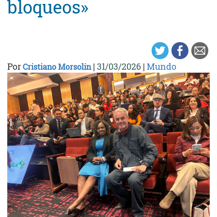
bloqueos»
Por
|
31/03/2026
|
Mundo
Cristiano Morsolin