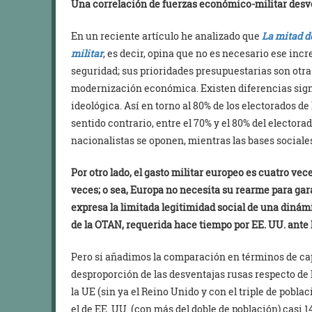
Una correlación de fuerzas económico-militar desv
En un reciente artículo he analizado que
La mitad d
militar
, es decir, opina que no es necesario ese incr
seguridad; sus prioridades presupuestarias son otras
modernización económica. Existen diferencias signif
ideológica. Así en torno al 80% de los electorados d
sentido contrario, entre el 70% y el 80% del electora
nacionalistas se oponen, mientras las bases sociales
Por otro lado, el gasto militar europeo es cuatro vece
veces; o sea, Europa no necesita su rearme para gar
expresa la limitada legitimidad social de una dinám
de la OTAN, requerida hace tiempo por EE. UU. ante l
Pero si añadimos la comparación en términos de c
desproporción de las desventajas rusas respecto de 
la UE (sin ya el Reino Unido y con el triple de poblac
el de EE. UU. (con más del doble de población) casi 