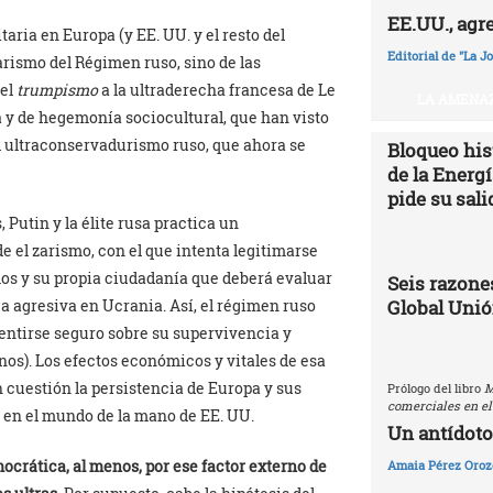
EE.UU., agr
taria en Europa (y EE. UU. y el resto del
Editorial de "La J
arismo del Régimen ruso, sino de las
 el
trumpismo
a la ultraderecha francesa de Le
LA AMENAZ
a y de hegemonía sociocultural, que han visto
l ultraconservadurismo ruso, que ahora se
Bloqueo hist
de la Energ
pide su sali
 Putin y la élite rusa practica un
e el zarismo, con el que intenta legitimarse
mos y su propia ciudadanía que deberá evaluar
Seis razones
Global Uni
a agresiva en Ucrania. Así, el régimen ruso
sentirse seguro sobre su supervivencia y
os). Los efectos económicos y vitales de esa
n cuestión la persistencia de Europa y sus
Prólogo del libro
M
comerciales en el
en el mundo de la mano de EE. UU.
Un antídoto
crática, al menos, por ese factor externo de
Amaia Pérez Oroz