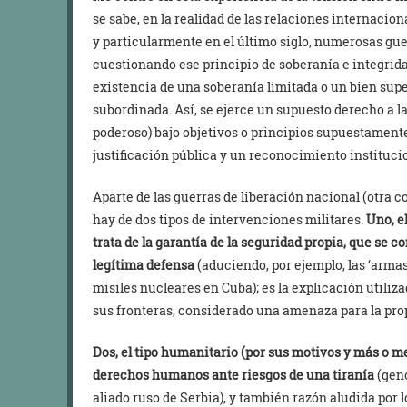
se sabe, en la realidad de las relaciones internaciona
y particularmente en el último siglo, numerosas gue
cuestionando ese principio de soberanía e integridad 
existencia de una soberanía limitada o un bien supe
subordinada. Así, se ejerce un supuesto derecho a l
poderoso) bajo objetivos o principios supuestament
justificación pública y un reconocimiento institucio
Aparte de las guerras de liberación nacional (otra c
hay de dos tipos de intervenciones militares.
Uno, e
trata de la garantía de la seguridad propia, que se 
legítima defensa
(aduciendo, por ejemplo, las ‘armas
misiles nucleares en Cuba); es la explicación utiliz
sus fronteras, considerado una amenaza para la pro
Dos, el tipo humanitario (por sus motivos y más o m
derechos humanos ante riesgos de una tiranía
(geno
aliado ruso de Serbia), y también razón aludida por 