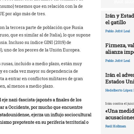
IRÁN. SIG
consumo) tenemos que en relación con la de
 UE por algo más de tres.
Irán y Esta
el gatillo
n la tercera parte de población que Rusia
Pablo Jofré Leal
ruso, que es similar al de Italia), lo que supone
sia. Incluso su índice GINI (2019) de
Firmeza, val
3), uno de los peores de la Unión Europea.
alianza impe
Pablo Jofré Leal
rusas, incluido a medio plazo, están muy
 y es cada vez mayor su dependencia de
Irán el adv
a a entrar en conflictos militares de gran
Estados Un
en, al menos a medio plazo.
Hedelberto López 
eje nazi-fascista-japonés a finales de los
Irán contra el jui
legar a Occidente, por mucho que encuentre
«Una medida
stadounidense, ejerza un influjo sociocultural
acusaciones
ismo prepotente en su periferia territorial o
Raúl Kollman