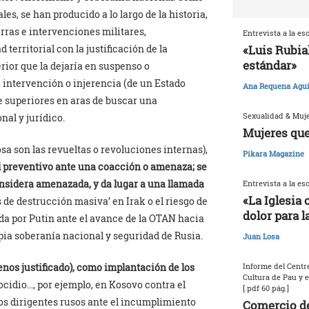
les, se han producido a lo largo de la historia,
rras e intervenciones militares,
Entrevista a la es
territorial con la justificación de la
«Luis Rubia
estándar»
rior que la dejaría en suspenso o
a intervención o injerencia (de un Estado
Ana Requena Agui
e superiores en aras de buscar una
Sexualidad & Muj
nal y jurídico.
Mujeres que
osa son las revueltas o revoluciones internas),
Pikara Magazine
l preventivo ante una coacción o amenaza; se
considera amenazada, y da lugar a una llamada
Entrevista a la es
«La Iglesia 
 de destrucción masiva’ en Irak o el riesgo de
dolor para l
ada por Putin ante el avance de la OTAN hacia
pia soberanía nacional y seguridad de Rusia.
Juan Losa
enos justificado), como implantación de los
Informe del Centre
Cultura de Pau y 
cidio…, por ejemplo, en Kosovo contra el
[.pdf 60 pág.]
los dirigentes rusos ante el incumplimiento
Comercio de