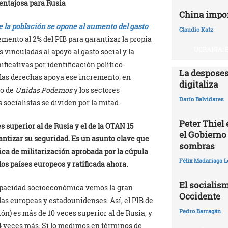
entajosa para Rusia
China impo
e la población se opone al aumento del gasto
Claudio Katz
emento al 2% del PIB para garantizar la propia
UCRANIA: 
 vinculadas al apoyo al gasto social y la
icativas por identificación político-
La desposes
e las derechas apoya ese incremento; en
digitaliza
do de
Unidas Podemos
y los sectores
Darío Balvidares
 socialistas se dividen por la mitad.
Peter Thiel
s superior al de Rusia y el de la OTAN 15
el Gobierno
antizar su seguridad. Es un asunto clave que
sombras
ica de militarización aprobada por la cúpula
Félix Madariaga L
os países europeos y ratificada ahora.
El socialism
apacidad socioeconómica vemos la gran
Occidente
las europeas y estadounidenses. Así, el PIB de
Pedro Barragán
ión) es más de 10 veces superior al de Rusia, y
14 veces más. Si lo medimos en términos de