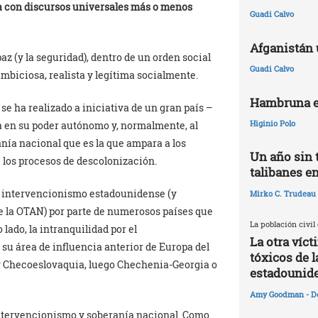
a con discursos universales más o menos
Guadi Calvo
Afganistán 
paz (y la seguridad), dentro de un orden social
Guadi Calvo
ambiciosa, realista y legítima socialmente.
Hambruna e
se ha realizado a iniciativa de un gran país –
Higinio Polo
asa en su poder autónomo y, normalmente, al
anía nacional que es la que ampara a los
Un año sin 
los procesos de descolonización.
talibanes e
el intervencionismo estadounidense (y
Mirko C. Trudeau
e la OTAN) por parte de numerosos países que
La población civil
 lado, la intranquilidad por el
La otra víc
su área de influencia anterior de Europa del
tóxicos de l
 y Checoeslovaquia, luego Chechenia-Georgia o
estadounid
Amy Goodman - D
intervencionismo y soberanía nacional. Como