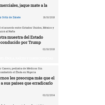
erciales, jaque mate a la
 Ortiz de Zárate
18/10/2018
d el acuerdo entre Estados Unidos, México y
irá al Nafta
otra muestra del Estado
 conducido por Trump
02/10/2018
DEL ÉBOLA, RAÍCES Y CONSECUENCIAS
er Casero, pediatra de Médicos Sin
combatido el Ébola en Nigeria
ernos les preocupa más que el
 a sus países que erradicarlo
02/12/2014