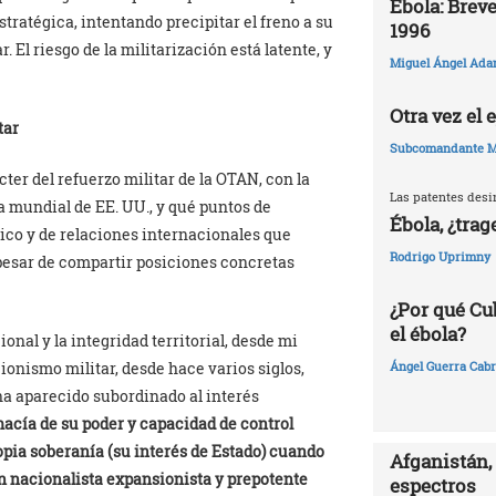
Ébola: Breve
ratégica, intentando precipitar el freno a su
1996
 El riesgo de la militarización está latente, y
Miguel Ángel Ada
Otra vez el
tar
Subcomandante M
ter del refuerzo militar de la OTAN, con la
Las patentes desi
a mundial de EE. UU., y qué puntos de
Ébola, ¿trag
ico y de relaciones internacionales que
Rodrigo Uprimny
 pesar de compartir posiciones concretas
¿Por qué Cu
el ébola?
onal y la integridad territorial, desde mi
cionismo militar, desde hace varios siglos,
Ángel Guerra Cabr
ha aparecido subordinado al interés
macía de su poder y capacidad de control
ropia soberanía (su interés de Estado) cuando
Afganistán, 
n nacionalista expansionista y prepotente
espectros