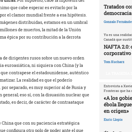
s ultras.
Por supuesto, cabe la hipótesis del
Tratados com
ínimo que cabe esperar es evitarlo por la
democracia
por el clamor mundial frente a esa hipótesis.
 imágenes distribuidas, estamos en un umbral
Gonzalo Fernández
 millones de muertos, la mitad de la Unión
Ya es una realida
ma épica por su contribución a la derrota
Canadá que sustitu
NAFTA 2.0: 
corporativo
ta de dirigentes rusos sobre un nuevo orden
Tom Kucharz
a euroasiática, ni siquiera con China (y la
er que contrapese el estadounidense, auténtico
LA TRAGEDIA 
matizar. La realidad es que el poderío
Entrevista a Xavi
 por separado, es muy superior al de Rusia y
Fronteras que ha 
 general; eso sí, con la disuasión nuclear que
«A los gobi
tado, es decir, de carácter de contraataque
ébola llegue
en origen»
Enric Llopis
e China que con su paciencia estratégica
que configura otro polo de poder ante el que