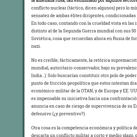
la amenaza rusa, tan estimulado por algunos sectore
conflicto nuclear (táctico, dicen algunos) pero lo m
sensatez de ambas élites dirigentes, condicionadas 
En todo caso, contando con la crueldad vista en las
distinto al de la Segunda Guerra mundial con sus 50
Soviética, cosa que recuerdan ahora en Rusia de for
nazi.
No es creíble, fácticamente, la retórica supremacis
mundial, autoritario-conservador, bajo su prevalenci
India…). Solo buscarían constituir otro polo de pod
punto de fricción geopolítica que estos intentan dra
económico-militar de la OTAN, y de Europa y EE. UU.
es impensable su iniciativa hacia una confrontación
anuncia en caso de riesgo de supervivencia de su Es
defensivo (¿y preventivo?).
Otra cosa es la competencia económica y política d
descarta un conflicto militar a corto y medio plazo, 