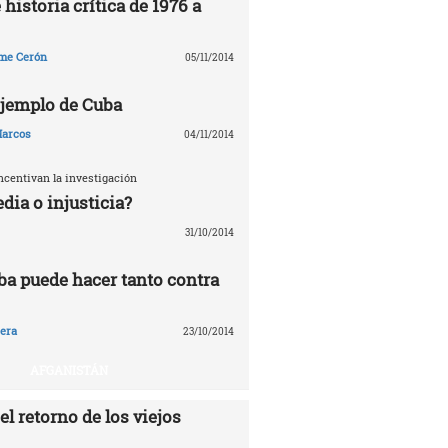
 historia crítica de 1976 a
me Cerón
05/11/2014
 ejemplo de Cuba
arcos
04/11/2014
ncentivan la investigación
edia o injusticia?
31/10/2014
ba puede hacer tanto contra
era
23/10/2014
AFGANISTÁN
el retorno de los viejos