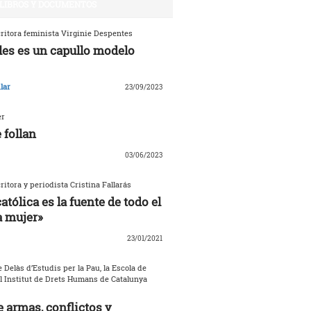
LIBROS Y DOCUMENTOS
critora feminista Virginie Despentes
les es un capullo modelo
lar
23/09/2023
er
 follan
03/06/2023
critora y periodista Cristina Fallarás
católica es la fuente de todo el
a mujer»
23/01/2021
 Delàs d’Estudis per la Pau, la Escola de
el Institut de Drets Humans de Catalunya
 armas, conflictos y