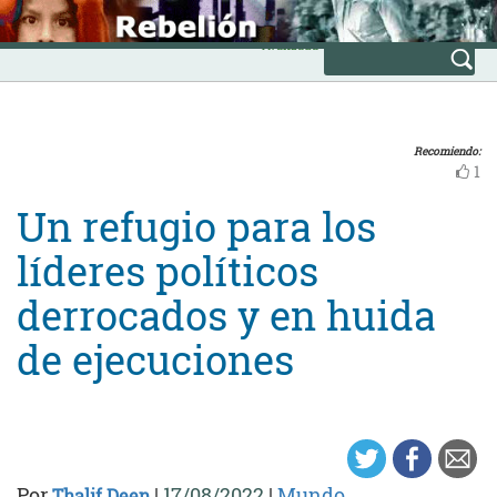
Skip
INICIO
to
Avanzada
content
Recomiendo:
1
Un refugio para los
líderes políticos
derrocados y en huida
de ejecuciones
Por
|
17/08/2022
|
Mundo
Thalif Deen