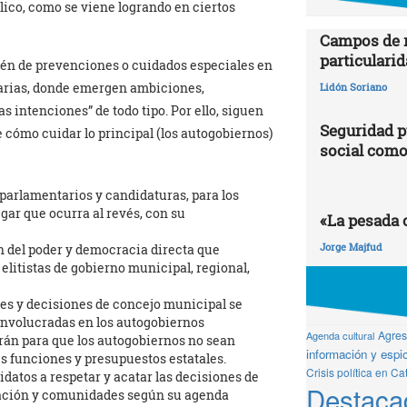
ico, como se viene logrando en ciertos
Campos de r
particularid
bién de prevenciones o cuidados especiales en
darias, donde emergen ambiciones,
Lidón Soriano
intenciones” de todo tipo. Por ello, siguen
Seguridad p
 cómo cuidar lo principal (los autogobiernos)
social como
 parlamentarios y candidaturas, para los
ugar que ocurra al revés, con su
«La pesada 
Jorge Majfud
n del poder y democracia directa que
elitistas de gobierno municipal, regional,
es y decisiones de concejo municipal se
involucradas en los autogobiernos
Agresi
Agenda cultural
rán para que los autogobiernos no sean
información y espio
 funciones y presupuestos estatales.
Crisis política en Ca
datos a respetar y acatar las decisiones de
Destaca
oblación y comunidades según su agenda