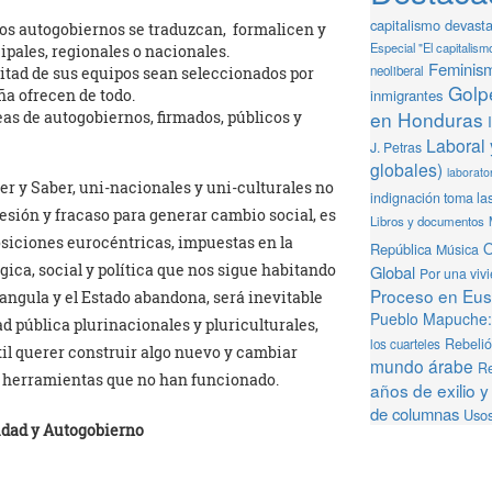
capitalismo devast
os autogobiernos se traduzcan, formalicen y
Especial "El capitalism
pales, regionales o nacionales.
Feminis
neoliberal
mitad de sus equipos sean seleccionados por
Golpe
inmigrantes
a ofrecen de todo.
en Honduras
s de autogobiernos, firmados, públicos y
Laboral 
J. Petras
globales)
laborator
er y Saber, uni-nacionales y uni-culturales no
indignación toma la
resión y fracaso para generar cambio social, es
Libros y documentos
iciones eurocéntricas, impuestas en la
O
República
Música
gica, social y política que nos sigue habitando
Global
Por una viv
Proceso en Eusk
angula y el Estado abandona, será inevitable
Pueblo Mapuche: 
d pública plurinacionales y pluriculturales,
Rebeli
los cuarteles
til querer construir algo nuevo y cambiar
mundo árabe
Re
 y herramientas que no han funcionado.
años de exilio y
de columnas
Usos
idad y Autogobierno