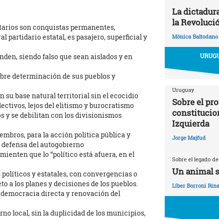
La dictadur
la Revoluci
tarios son conquistas permanentes,
al partidario estatal, es pasajero, superficial y
Mónica Baltodano
URUGU
den, siendo falso que sean aislados y en
ibre determinación de sus pueblos y
Uruguay
u base natural territorial sin el ecocidio
Sobre el pr
ectivos, lejos del elitismo y burocratismo
constitucio
 y se debilitan con los divisionismos
Izquierda
mbros, para la acción política pública y
Jorge Majfud
en defensa del autogobierno
mienten que lo “político está afuera, en el
Sobre el legado de
Un animal s
políticos y estatales, con convergencias o
o a los planes y decisiones de los pueblos.
Líber Borroni Rina
, democracia directa y renovación del
o local, sin la duplicidad de los municipios,