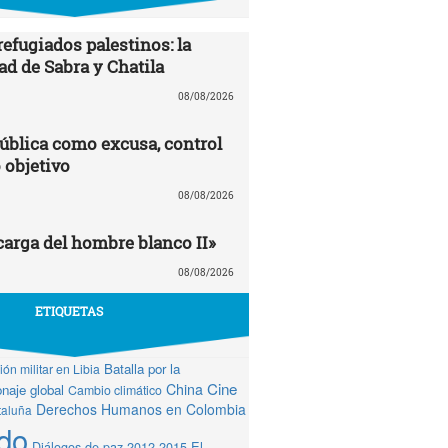
efugiados palestinos: la
ad de Sabra y Chatila
08/08/2026
ública como excusa, control
 objetivo
08/08/2026
carga del hombre blanco II»
08/08/2026
ETIQUETAS
Batalla por la
ón militar en Libia
Cine
China
naje global
Cambio climático
Derechos Humanos en Colombia
taluña
do
Diálogos de paz 2012-2015
El