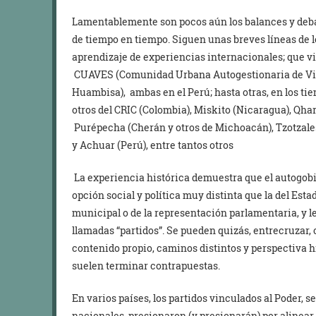
Lamentablemente son pocos aún los balances y deba
de tiempo en tiempo. Siguen unas breves líneas de l
aprendizaje de experiencias internacionales; que v
CUAVES (Comunidad Urbana Autogestionaria de Vill
Huambisa), ambas en el Perú; hasta otras, en los ti
otros del CRIC (Colombia), Miskito (Nicaragua), Qhar
Purépecha (Cherán y otros de Michoacán), Tzotzale
y Achuar (Perú), entre tantos otros
La experiencia histórica demuestra que el autogobi
opción social y política muy distinta que la del Esta
municipal o de la representación parlamentaria, y l
llamadas “partidos”. Se pueden quizás, entrecruzar, c
contenido propio, caminos distintos y perspectiva hi
suelen terminar contrapuestas.
En varios países, los partidos vinculados al Poder, s
nacionales, presionaron (y presionarán) por alinear