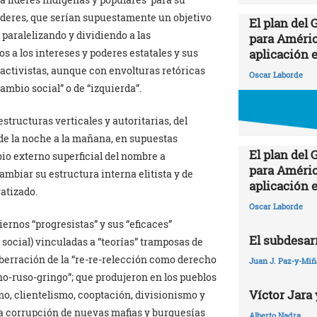
poderes, que serían supuestamente un objetivo
El plan del
 paralelizando y dividiendo a las
para Améric
aplicación 
s a los intereses y poderes estatales y sus
ractivistas, aunque con envolturas retóricas
Oscar Laborde
ambio social” o de “izquierda”.
structuras verticales y autoritarias, del
 de la noche a la mañana, en supuestas
El plan del
bio externo superficial del nombre a
para Améric
mbiar su estructura interna elitista y de
aplicación 
atizado.
Oscar Laborde
iernos “progresistas” y sus “eficaces”
El subdesarr
social) vinculadas a “teorías” tramposas de
aberración de la “re-re-relección como derecho
Juan J. Paz-y-Mi
no-ruso-gringo”; que produjeron en los pueblos
Víctor Jara 
o, clientelismo, cooptación, divisionismo y
 la corrupción de nuevas mafias y burguesías
Alberto Nadra