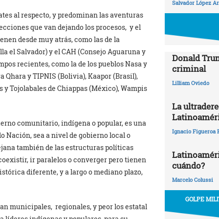
Salvador López Ar
tes al respecto, y predominan las aventuras
ecciones que van dejando los procesos, y el
ienen desde muy atrás, como las de la
a el Salvador) y el CAH (Consejo Aguaruna y
Donald Trum
empos recientes, como la de los pueblos Nasa y
criminal
a Qhara y TIPNIS (Bolivia), Kaapor (Brasil),
Lilliam Oviedo
s y Tojolabales de Chiappas (México), Wampis
La ultrader
Latinoamér
erno comunitario, indígena o popular, es una
Ignacio Figueroa 
do Nación, sea a nivel de gobierno local o
ejana también de las estructuras políticas
Latinoaméric
oexistir, ir paralelos o converger pero tienen
cuándo?
stórica diferente, y a largo o mediano plazo,
Marcelo Colussi
GOLPE MIL
ean municipales, regionales, y peor los estatal
 a líderes indígenas y populares para su