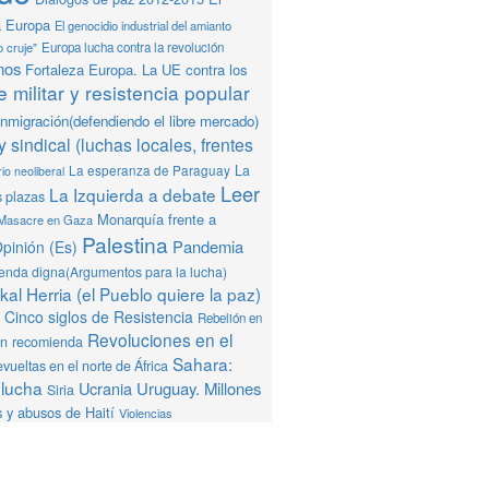
a Europa
El genocidio industrial del amianto
o cruje"
Europa lucha contra la revolución
mos
Fortaleza Europa. La UE contra los
 militar y resistencia popular
Inmigración(defendiendo el libre mercado)
y sindical (luchas locales, frentes
La
La esperanza de Paraguay
io neoliberal
Leer
La Izquierda a debate
s plazas
Monarquía frente a
Masacre en Gaza
Palestina
Pandemia
pinión (Es)
ienda digna(Argumentos para la lucha)
al Herria (el Pueblo quiere la paz)
Cinco siglos de Resistencia
Rebelión en
Revoluciones en el
ón recomienda
Sahara:
vueltas en el norte de África
 lucha
Ucrania
Uruguay. Millones
Siria
 y abusos de Haití
Violencias