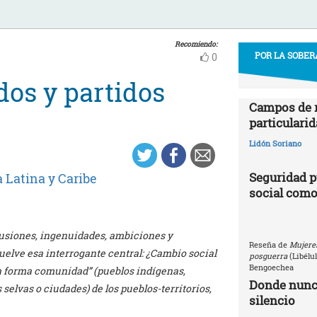
Recomiendo:
POR LA SOBER
0
dos y partidos
Campos de r
particularid
Lidón Soriano
Seguridad p
 Latina y Caribe
social como
 ilusiones, ingenuidades, ambiciones y
Reseña de
Mujeres
uelve esa interrogante central: ¿Cambio social
posguerra
(Libélu
Bengoechea
“la forma comunidad” (pueblos indígenas,
Donde nunca
selvas o ciudades) de los pueblos-territorios,
silencio