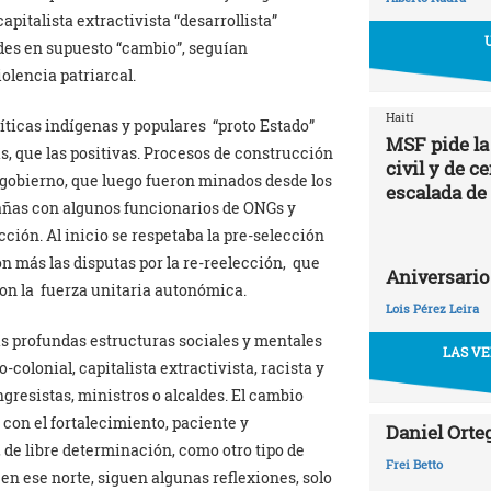
pitalista extractivista “desarrollista”
des en supuesto “cambio”, seguían
olencia patriarcal.
Haití
íticas indígenas y populares “proto Estado”
MSF pide la
s, que las positivas. Procesos de construcción
civil y de c
obierno, que luego fueron minados desde los
escalada de
rañas con algunos funcionarios de ONGs y
cción. Al inicio se respetaba la pre-selección
n más las disputas por la re-reelección, que
Aniversario
on la fuerza unitaria autonómica.
Lois Pérez Leira
las profundas estructuras sociales y mentales
LAS VE
-colonial, capitalista extractivista, racista y
gresistas, ministros o alcaldes. El cambio
 con el fortalecimiento, paciente y
Daniel Orte
 de libre determinación, como otro tipo de
Frei Betto
 en ese norte, siguen algunas reflexiones, solo