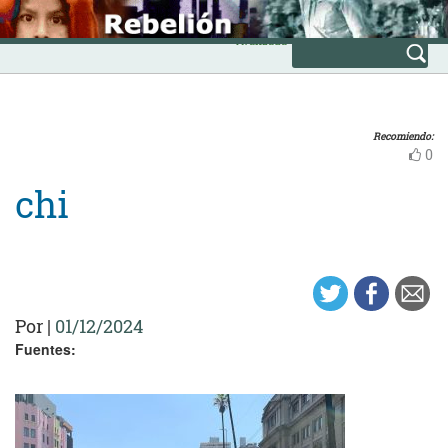
Skip
INICIO
to
Avanzada
content
Recomiendo:
0
chi
Por
|
01/12/2024
Fuentes: